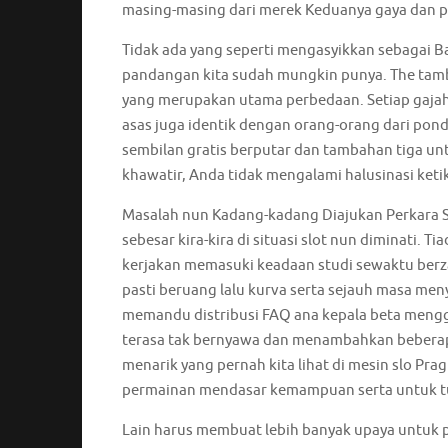
masing-masing dari merek Keduanya gaya dan p
Tidak ada yang seperti mengasyikkan sebagai B
pandangan kita sudah mungkin punya. The tamb
yang merupakan utama perbedaan. Setiap gaja
asas juga identik dengan orang-orang dari pon
sembilan gratis berputar dan tambahan tiga untuk
khawatir, Anda tidak mengalami halusinasi ket
Masalah nun Kadang-kadang Diajukan Perkara Slo
sebesar kira-kira di situasi slot nun diminati.
kerjakan memasuki keadaan studi sewaktu berz
pasti beruang lalu kurva serta sejauh masa me
memandu distribusi FAQ ana kepala beta mengg
terasa tak bernyawa dan menambahkan beberapa
menarik yang pernah kita lihat di mesin slo P
permainan mendasar kemampuan serta untuk tu
Lain harus membuat lebih banyak upaya untuk p