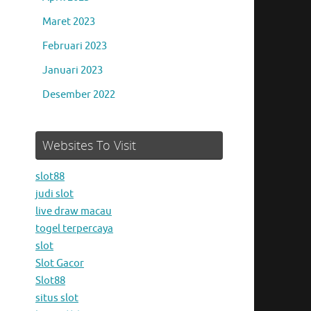
Maret 2023
Februari 2023
Januari 2023
Desember 2022
Websites To Visit
slot88
judi slot
live draw macau
togel terpercaya
slot
Slot Gacor
Slot88
situs slot