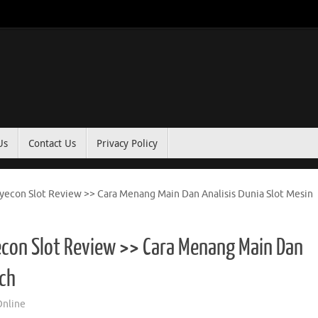
Us
Contact Us
Privacy Policy
yecon Slot Review >> Cara Menang Main Dan Analisis Dunia Slot Mesin
econ Slot Review >> Cara Menang Main Dan
ech
Online