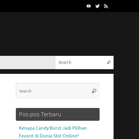
Search for:
Search
Search
Search
for:
Pos-pos Terbaru
Kenapa Candy Burst Jadi Pilihan
Favorit di Dunia Slot Online?