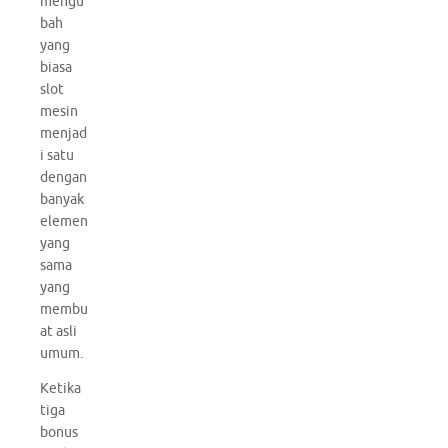
mengu
bah
yang
biasa
slot
mesin
menjad
i satu
dengan
banyak
elemen
yang
sama
yang
membu
at asli
umum.
Ketika
tiga
bonus