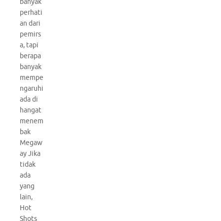
banyak
perhati
an dari
pemirs
a, tapi
berapa
banyak
mempe
ngaruhi
ada di
hangat
menem
bak
Megaw
ay Jika
tidak
ada
yang
lain,
Hot
Shots