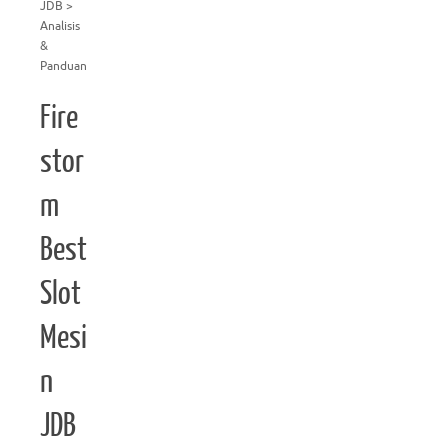
JDB >
Analisis
&
Panduan
Fire
stor
m
Best
Slot
Mesi
n
JDB