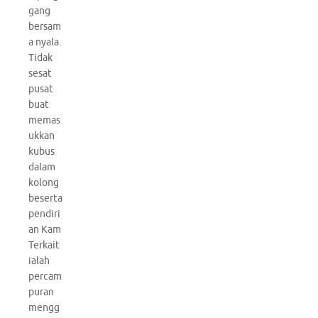
gang
bersam
a nyala.
Tidak
sesat
pusat
buat
memas
ukkan
kubus
dalam
kolong
beserta
pendiri
an Kam
Terkait
ialah
percam
puran
mengg