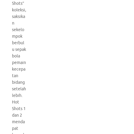
Shots”
koleksi,
saksika
n
sekelo
mpok
berbul
u sepak
bola
pemain
kecepa
tan
bidang
setelah
lebih.
Hot
Shots 1
dan 2
menda
pat