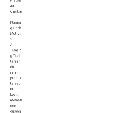
Pratinj
au
Gambar
:
Flamin
g Heck
Motiva
si –
Arah
Terasin
g Tiada
tersen
diri
sejak
produk
terseb
ut,
kecuali
animasi
nun
dipang