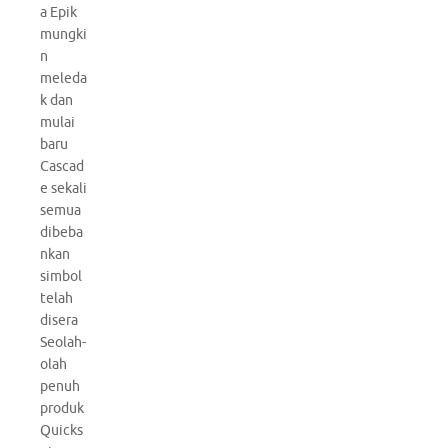
a Epik
mungki
n
meleda
k dan
mulai
baru
Cascad
e sekali
semua
dibeba
nkan
simbol
telah
disera
Seolah-
olah
penuh
produk
Quicks