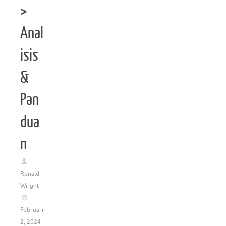
>
Anal
isis
&
Pan
dua
n
Ronald
Wright
Februari
2, 2024