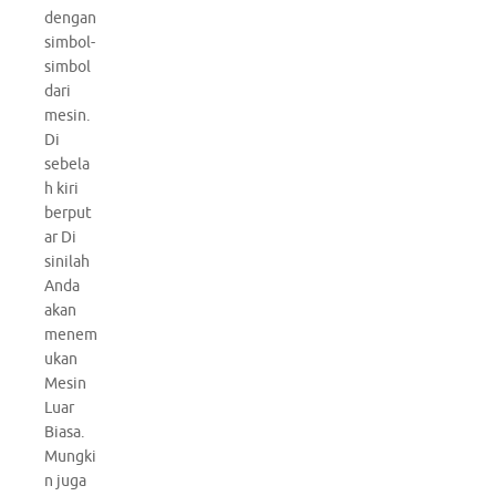
dengan
simbol-
simbol
dari
mesin.
Di
sebela
h kiri
berput
ar Di
sinilah
Anda
akan
menem
ukan
Mesin
Luar
Biasa.
Mungki
n juga