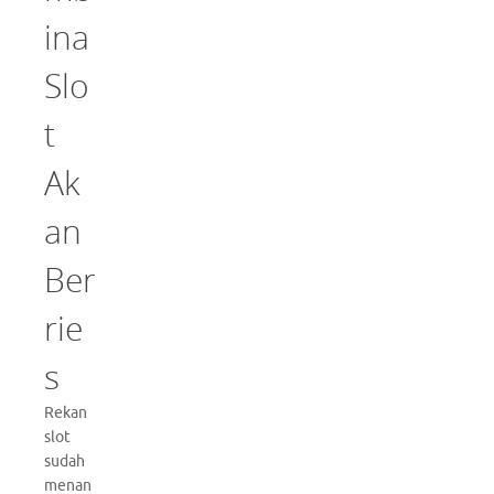
ina
Slo
t
Ak
an
Ber
rie
s
Rekan
slot
sudah
menan