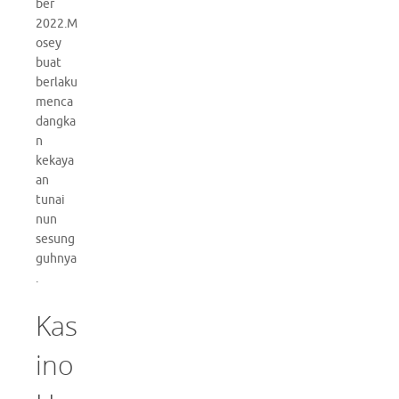
ber
2022.M
osey
buat
berlaku
menca
dangka
n
kekaya
an
tunai
nun
sesung
guhnya
.
Kas
ino