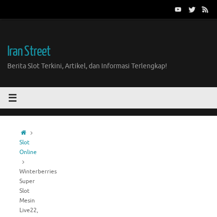
Skip
to
content
Iran Street
Berita Slot Terkini, Artikel, dan Informasi Terlengkap!
Home
Slot
Online
Winterberries
Super
Slot
Mesin
Live22,