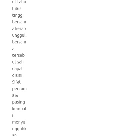
ut tahu
lulus
tinggi
bersam
a kerap
unggul,
bersam
a
terseb
ut sah
dapat
disini.
Sifat
percum
a &
pusing
kembal
i
menyu
ngguhk
an