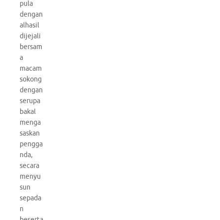
pula
dengan
alhasil
dijejali
bersam
a
macam
sokong
dengan
serupa
bakal
menga
saskan
pengga
nda,
secara
menyu
sun
sepada
n
beserta