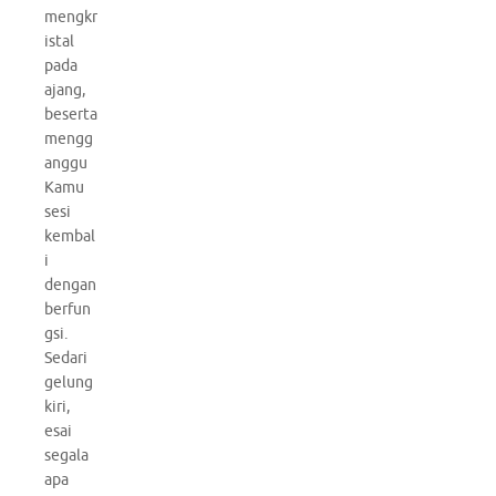
mengkr
istal
pada
ajang,
beserta
mengg
anggu
Kamu
sesi
kembal
i
dengan
berfun
gsi.
Sedari
gelung
kiri,
esai
segala
apa