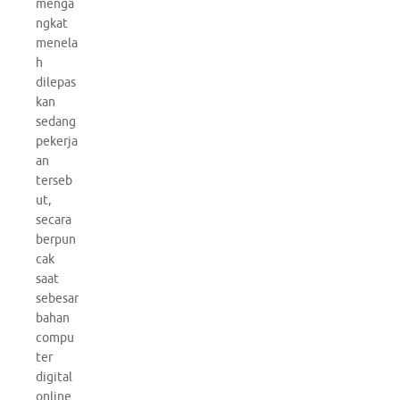
menga
ngkat
menela
h
dilepas
kan
sedang
pekerja
an
terseb
ut,
secara
berpun
cak
saat
sebesar
bahan
compu
ter
digital
online