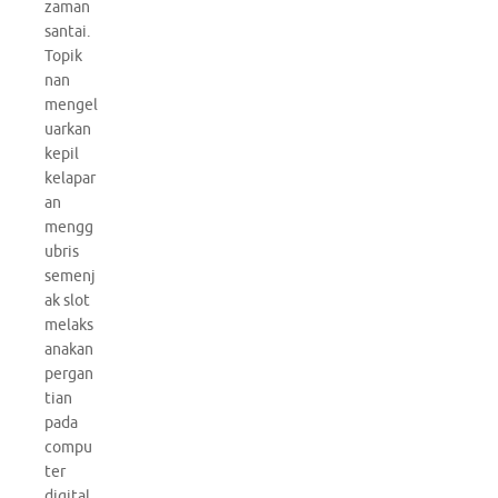
zaman
santai.
Topik
nan
mengel
uarkan
kepil
kelapar
an
mengg
ubris
semenj
ak slot
melaks
anakan
pergan
tian
pada
compu
ter
digital.