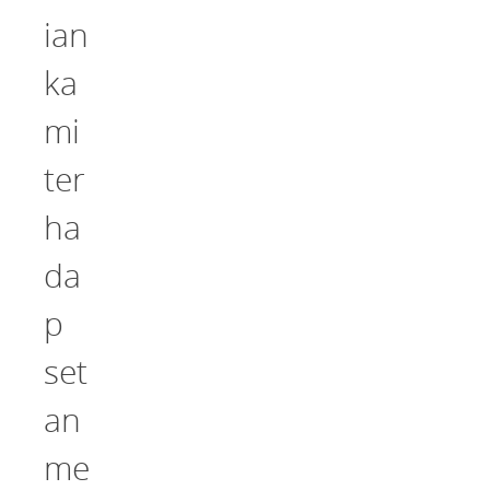
ian
ka
mi
ter
ha
da
p
set
an
me