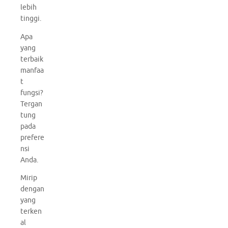
lebih
tinggi.
Apa
yang
terbaik
manfaa
t
fungsi?
Tergan
tung
pada
prefere
nsi
Anda.
Mirip
dengan
yang
terken
al