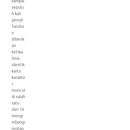
sampai
sepulu
h kali
penuh
Taruha
n
diberik
an
ketika
lima
identik
kartu
karakte
r
muncul
di salah
satu
dari 10
mengi
mbangi
rentan