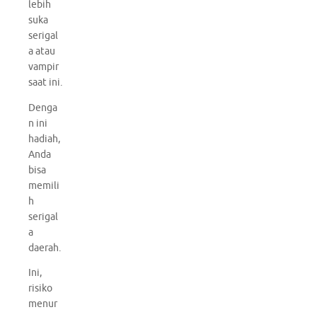
lebih
suka
serigal
a atau
vampir
saat ini.
Denga
n ini
hadiah,
Anda
bisa
memili
h
serigal
a
daerah.
Ini,
risiko
menur