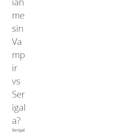
ian
me
sin
Va
mp
ir
vs
Ser
igal
a?
Serigal