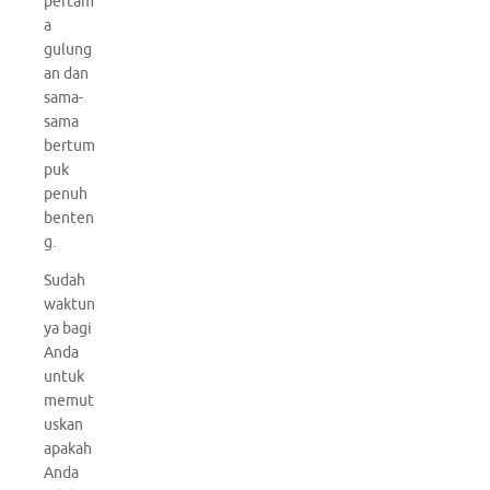
pertam
a
gulung
an dan
sama-
sama
bertum
puk
penuh
benten
g.
Sudah
waktun
ya bagi
Anda
untuk
memut
uskan
apakah
Anda