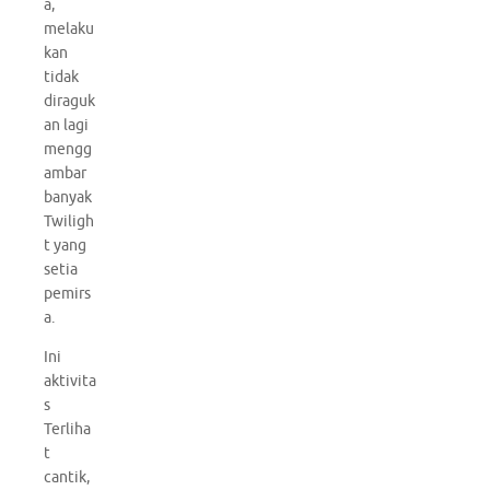
a,
melaku
kan
tidak
diraguk
an lagi
mengg
ambar
banyak
Twiligh
t yang
setia
pemirs
a.
Ini
aktivita
s
Terliha
t
cantik,