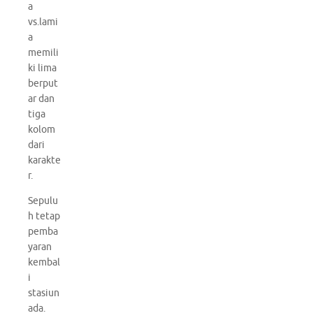
a
vs.lami
a
memili
ki lima
berput
ar dan
tiga
kolom
dari
karakte
r.
Sepulu
h tetap
pemba
yaran
kembal
i
stasiun
ada.