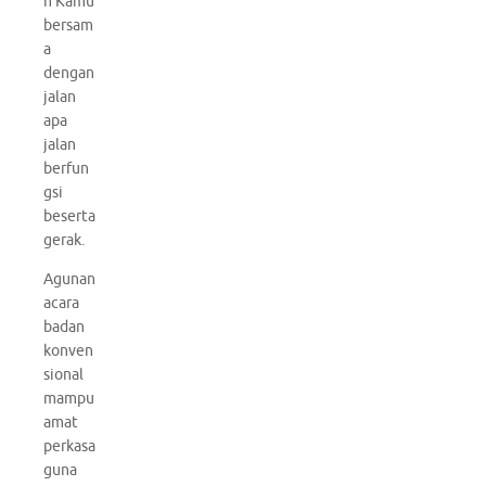
n Kamu
bersam
a
dengan
jalan
apa
jalan
berfun
gsi
beserta
gerak.
Agunan
acara
badan
konven
sional
mampu
amat
perkasa
guna