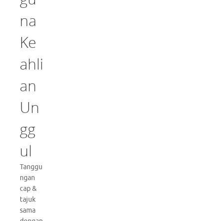
na
Ke
ahli
an
Un
gg
ul
Tanggu
ngan
cap &
tajuk
sama