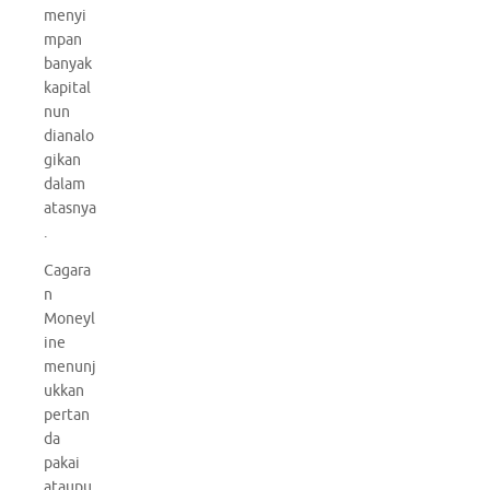
menyi
mpan
banyak
kapital
nun
dianalo
gikan
dalam
atasnya
.
Cagara
n
Moneyl
ine
menunj
ukkan
pertan
da
pakai
ataupu