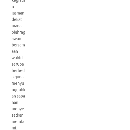
kegiata
n
jasmani
dekat
mana
olahrag
awan
bersam
aan
wahid
serupa
berbed
a guna
menyu
ngguhk
an sapa
nan
menye
satkan
membu
mi.