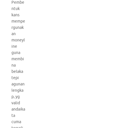
Pembe
ntuk
kans
mempe
rgunak
an
moneyl
ine
guna
membi
na
belaka
tepi
agunan
lengka
p, yg
valid
andaika
ta
cuma