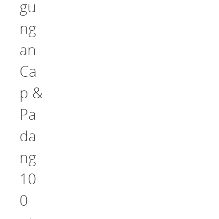
gu
ng
an
Ca
p &
Pa
da
ng
10
0