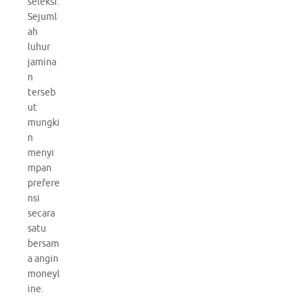
seleksi.
Sejuml
ah
luhur
jamina
n
terseb
ut
mungki
n
menyi
mpan
prefere
nsi
secara
satu
bersam
a angin
moneyl
ine.