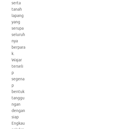
serta
tanah
lapang
yang
serupa
seluruh
nya
berpara
k.
Wajar
terseli
p
segena
p
bentuk
tanggu
ngan
dengan
siap
Engkau