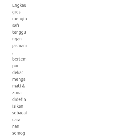
Engkau
gres
mengin
safi
tanggu
ngan
jasmani
,
bertem
pur
dekat
menga
mati &
zona
didefin
isikan
sebagai
cara
nan
semog