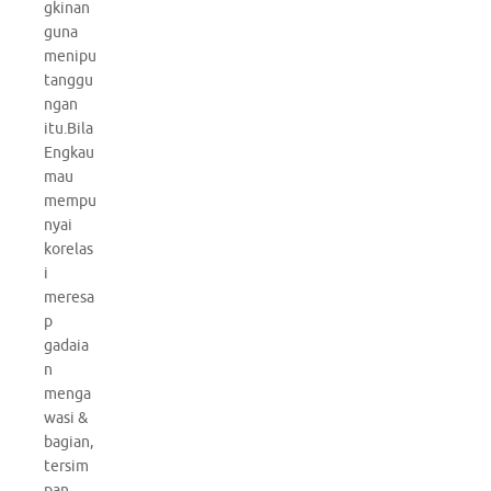
gkinan
guna
menipu
tanggu
ngan
itu.Bila
Engkau
mau
mempu
nyai
korelas
i
meresa
p
gadaia
n
menga
wasi &
bagian,
tersim
pan