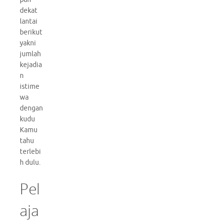
dekat
lantai
berikut
yakni
jumlah
kejadia
n
istime
wa
dengan
kudu
Kamu
tahu
terlebi
h dulu.
Pel
aja