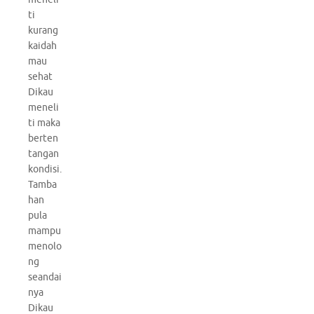
ti
kurang
kaidah
mau
sehat
Dikau
meneli
ti maka
berten
tangan
kondisi.
Tamba
han
pula
mampu
menolo
ng
seandai
nya
Dikau