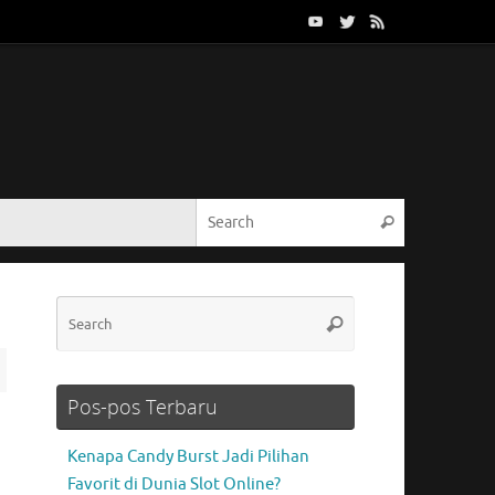
Search for:
Search
Search
Search
for:
Pos-pos Terbaru
Kenapa Candy Burst Jadi Pilihan
Favorit di Dunia Slot Online?