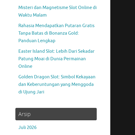
Misteri dan Magnetisme Slot Online di
Waktu Malam
Rahasia Mendapatkan Putaran Gratis
Tanpa Batas di Bonanza Gold:
Panduan Lengkap
Easter Island Slot: Lebih Dari Sekadar
Patung Moai di Dunia Permainan
Online
Golden Dragon Slot: Simbol Kekayaan
dan Keberuntungan yang Menggoda
di Ujung Jari
Arsip
Juli 2026