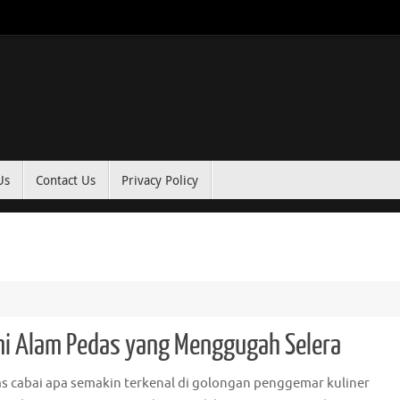
Us
Contact Us
Privacy Policy
i Alam Pedas yang Menggugah Selera
as cabai apa semakin terkenal di golongan penggemar kuliner