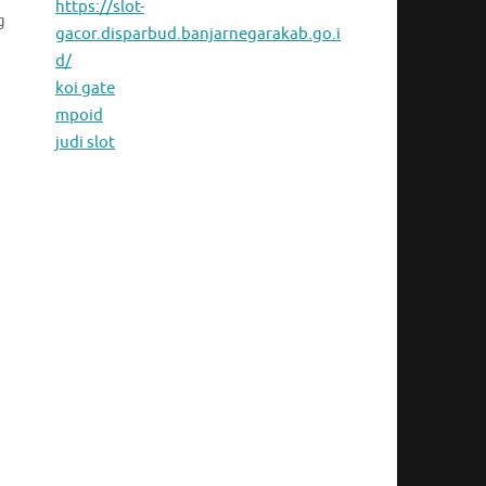
https://slot-
g
gacor.disparbud.banjarnegarakab.go.i
d/
koi gate
mpoid
judi slot
a