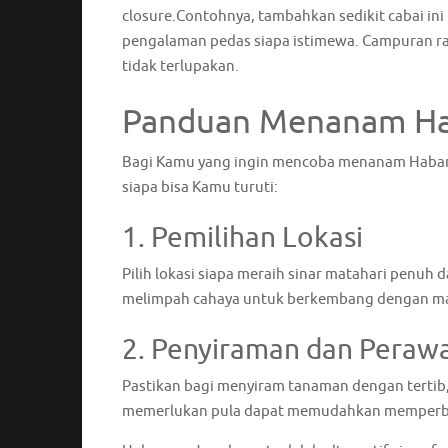
closure.Contohnya, tambahkan sedikit cabai ini
pengalaman pedas siapa istimewa. Campuran ra
tidak terlupakan.
Panduan Menanam Ha
Bagi Kamu yang ingin mencoba menanam Habane
siapa bisa Kamu turuti:
1. Pemilihan Lokasi
Pilih lokasi siapa meraih sinar matahari penu
melimpah cahaya untuk berkembang dengan m
2. Penyiraman dan Peraw
Pastikan bagi menyiram tanaman dengan tertib,
memerlukan pula dapat memudahkan memperbaik