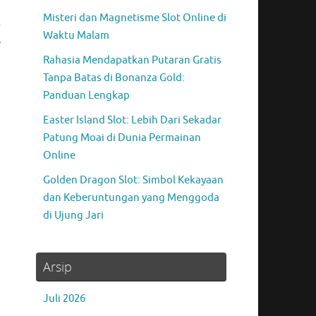
Misteri dan Magnetisme Slot Online di
k
Waktu Malam
,
Rahasia Mendapatkan Putaran Gratis
Tanpa Batas di Bonanza Gold:
Panduan Lengkap
Easter Island Slot: Lebih Dari Sekadar
Patung Moai di Dunia Permainan
Online
Golden Dragon Slot: Simbol Kekayaan
dan Keberuntungan yang Menggoda
di Ujung Jari
Arsip
Juli 2026