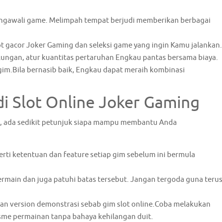
ngawali game. Melimpah tempat berjudi memberikan berbagai
ot gacor Joker Gaming dan seleksi game yang ingin Kamu jalankan.
ulungan, atur kuantitas pertaruhan Engkau pantas bersama biaya.
 gim.Bila bernasib baik, Engkau dapat meraih kombinasi
i Slot Online Joker Gaming
n, ada sedikit petunjuk siapa mampu membantu Anda
ti ketentuan dan feature setiap gim sebelum ini bermula
main dan juga patuhi batas tersebut. Jangan tergoda guna teru
an version demonstrasi sebab gim slot online.Coba melakukan
sme permainan tanpa bahaya kehilangan duit.