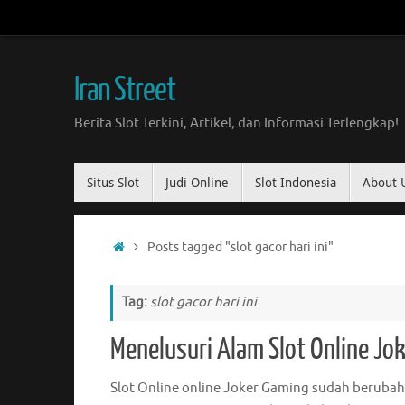
Skip
to
content
Iran Street
Berita Slot Terkini, Artikel, dan Informasi Terlengkap!
Skip
Situs Slot
Judi Online
Slot Indonesia
About 
to
content
Home
Posts tagged "slot gacor hari ini"
Tag:
slot gacor hari ini
Menelusuri Alam Slot Online Jo
Slot Online online Joker Gaming sudah berubah