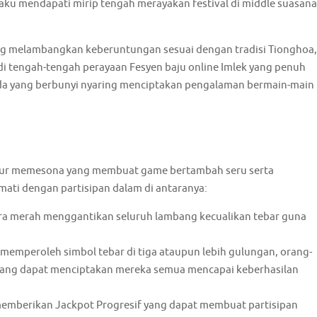
aku mendapati mirip tengah merayakan festival di middle suasana
g melambangkan keberuntungan sesuai dengan tradisi Tionghoa,
i tengah-tengah perayaan Fesyen baju online Imlek yang penuh
da yang berbunyi nyaring menciptakan pengalaman bermain-main
itur memesona yang membuat game bertambah seru serta
mati dengan partisipan dalam di antaranya:
era merah menggantikan seluruh lambang kecualikan tebar guna
memperoleh simbol tebar di tiga ataupun lebih gulungan, orang-
 yang dapat menciptakan mereka semua mencapai keberhasilan
 memberikan Jackpot Progresif yang dapat membuat partisipan