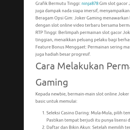
Grafik Bermutu Tinggi:
ninja878
Gim slot gacor
juga dampak nada siapa imersif, menyampaikan
Beragam Opsi Gim: Joker Gaming menawarkan ber
dengan slot online video terbaru bersama ber
RTP Tinggi: Berlimpah permainan slot gacor Jok
tinggian, menaikkan peluang pelaku bagi berhas
Feature Bonus Menggaet: Permainan sering masa 
juga hadiah besar progresif.
Cara Melakukan Perma
Gaming
Kepada newbie, bermain-main slot online Joke
basic untuk memulai:
Seleksi Casino Daring: Mula-Mula, pilih t
Pastikan tempat berjudi itu punya lisensi 
Daftar dan Bikin Akun: Setelah memilih te