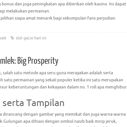
onus dan juga peningkatan apa diberikan oleh kasino. Ini dapat
agi melakukan permainan.
ri pilihan siapa amat menarik bagi sekumpulan fans perjudian
baik
slot gacor hari ini
mlek: Big Prosperity
, salah satu metode apa seru guna merayakan adalah serta
salah satu permainan yang sekali populer ketika ini satu merupakan
nsur keberuntungan dan kekayaan dalam no. 1 roll apa menghibur
n serta Tampilan
iapa dirancang dengan gambar yang memikat dan juga warna-warna
.Gulungan apa dihiasi dengan simbol nasib baik mirip jeruk,