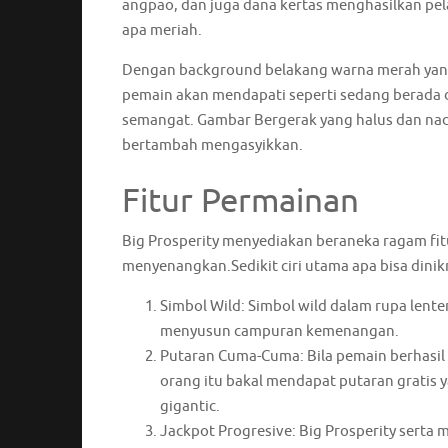
angpao, dan juga dana kertas menghasilkan pel
apa meriah.
Dengan background belakang warna merah yan
pemain akan mendapati seperti sedang berada d
semangat. Gambar Bergerak yang halus dan na
bertambah mengasyikkan.
Fitur Permainan
Big Prosperity menyediakan beraneka ragam f
menyenangkan.Sedikit ciri utama apa bisa dinik
Simbol Wild: Simbol wild dalam rupa lent
menyusun campuran kemenangan.
Putaran Cuma-Cuma: Bila pemain berhasil 
orang itu bakal mendapat putaran gratis
gigantic.
Jackpot Progresive: Big Prosperity serta