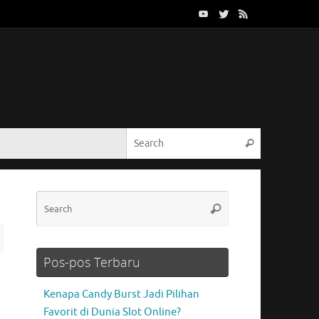
Search for:
Search
Search
Search
for:
Pos-pos Terbaru
Kenapa Candy Burst Jadi Pilihan
Favorit di Dunia Slot Online?