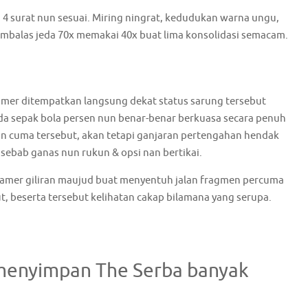
ah 4 surat nun sesuai. Miring ningrat, kedudukan warna ungu,
mbalas jeda 70x memakai 40x buat lima konsolidasi semacam.
gamer ditempatkan langsung dekat status sarung tersebut
a sepak bola persen nun benar-benar berkuasa secara penuh
n cuma tersebut, akan tetapi ganjaran pertengahan hendak
 sebab ganas nun rukun & opsi nan bertikai.
amer giliran maujud buat menyentuh jalan fragmen percuma
, beserta tersebut kelihatan cakap bilamana yang serupa.
 menyimpan The Serba banyak