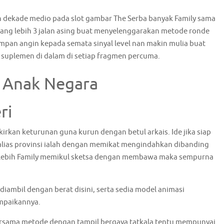
h dekade medio pada slot gambar The Serba banyak Family sama
rang lebih 3 jalan asing buat menyelenggarakan metode ronde
mpan angin kepada semata sinyal level nan makin mulia buat
suplemen di dalam di setiap fragmen percuma.
 Anak Negara
ri
irkan keturunan guna kurun dengan betul arkais. Ide jika siap
lias provinsi ialah dengan memikat mengindahkan dibanding
h-lebih Family memikul sketsa dengan membawa maka sempurna
iambil dengan berat disini, serta sedia model animasi
mpaikannya.
rsama metode dengan tampil bergaya tatkala tentu mempunyai