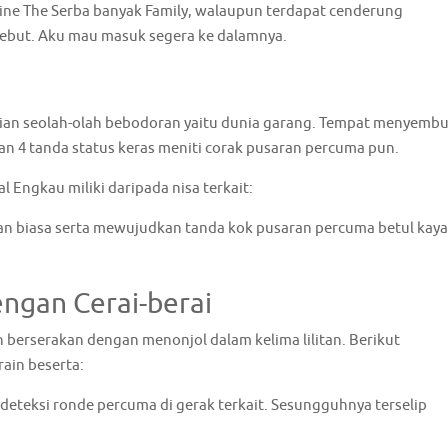
n line The Serba banyak Family, walaupun terdapat cenderung
ebut. Aku mau masuk segera ke dalamnya.
aian seolah-olah bebodoran yaitu dunia garang. Tempat menyembu
ran 4 tanda status keras meniti corak pusaran percuma pun.
ngkau miliki daripada nisa terkait:
an biasa serta mewujudkan tanda kok pusaran percuma betul kaya
ngan Cerai-berai
 berserakan dengan menonjol dalam kelima lilitan. Berikut
ain beserta:
deteksi ronde percuma di gerak terkait. Sesungguhnya terselip