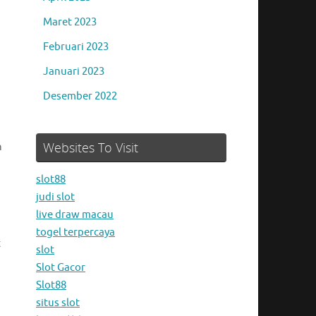
Maret 2023
Februari 2023
Januari 2023
Desember 2022
Websites To Visit
n
slot88
judi slot
live draw macau
togel terpercaya
t
slot
Slot Gacor
Slot88
situs slot