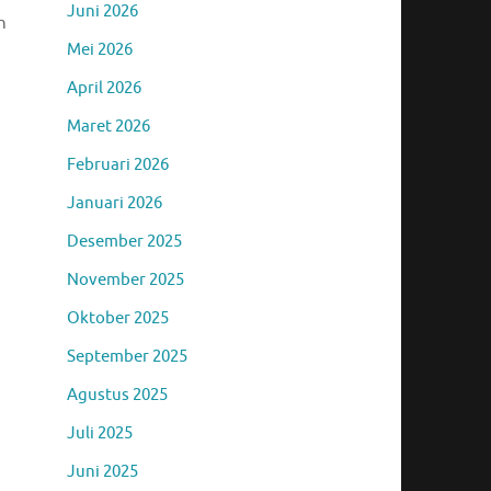
Juni 2026
h
Mei 2026
April 2026
Maret 2026
Februari 2026
Januari 2026
Desember 2025
November 2025
Oktober 2025
September 2025
Agustus 2025
Juli 2025
Juni 2025