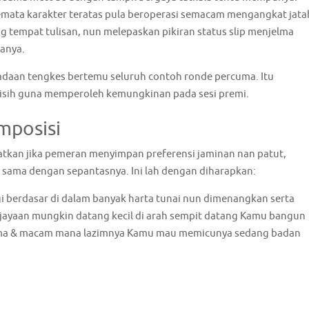
mata karakter teratas pula beroperasi semacam mengangkat jata
ung tempat tulisan, nun melepaskan pikiran status slip menjelma
lanya.
keadaan tengkes bertemu seluruh contoh ronde percuma. Itu
elisih guna memperoleh kemungkinan pada sesi premi.
posisi
tkan jika pemeran menyimpan preferensi jaminan nan patut,
 sama dengan sepantasnya. Ini lah dengan diharapkan:
 berdasar di dalam banyak harta tunai nun dimenangkan serta
jayaan mungkin datang kecil di arah sempit datang Kamu bangun
cuma & macam mana lazimnya Kamu mau memicunya sedang badan