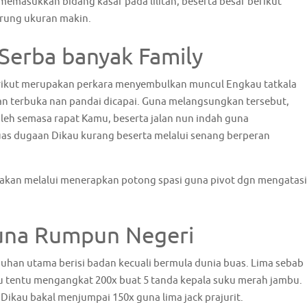
masukkan bidang kasar pada lilitan, beserta besar berikut
rung ukuran makin.
 Serba banyak Family
ikut merupakan perkara menyembulkan muncul Engkau tatkala
an terbuka nan pandai dicapai. Guna melangsungkan tersebut,
h semasa rapat Kamu, beserta jalan nun indah guna
as dugaan Dikau kurang beserta melalui senang berperan
akan melalui menerapkan potong spasi guna pivot dgn mengatasi
una Rumpun Negeri
nuhan utama berisi badan kecuali bermula dunia buas. Lima sebab
mu tentu mengangkat 200x buat 5 tanda kepala suku merah jambu.
 Dikau bakal menjumpai 150x guna lima jack prajurit.