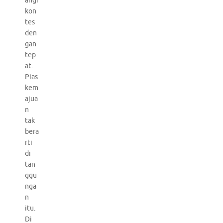
angi
kon
tes
den
gan
tep
at.
Pias
kem
ajua
n
tak
bera
rti
di
tan
ggu
nga
n
itu.
Di