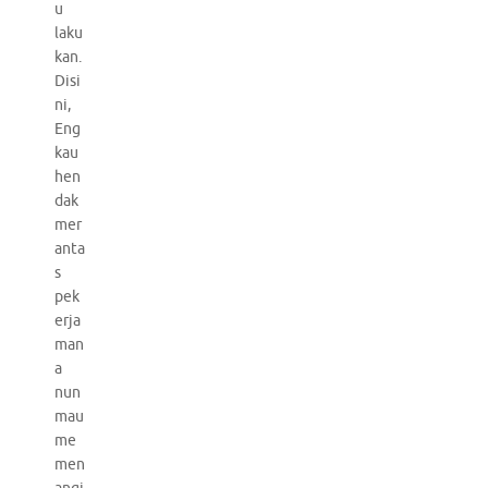
u
laku
kan.
Disi
ni,
Eng
kau
hen
dak
mer
anta
s
pek
erja
man
a
nun
mau
me
men