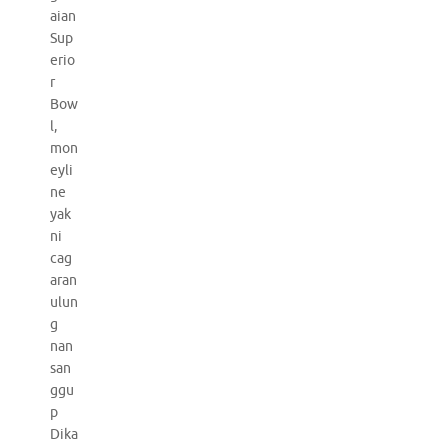
aian
Sup
erio
r
Bow
l,
mon
eyli
ne
yak
ni
cag
aran
ulun
g
nan
san
ggu
p
Dika