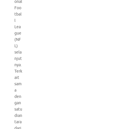
onal
Foo
tbal
l
Lea
gue
(NF
L)
sela
njut
nya.
Terk
ait
sam
a
den
gan
satu
dian
tara
dari