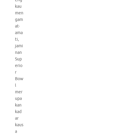
kau
men
gam
at-
ama
ti,
jami
nan
Sup
erio
r
Bow
l
mer
upa
kan
kad
ar
kaus
a