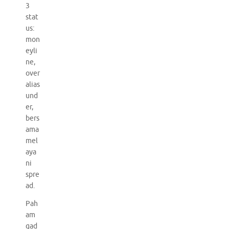
3
stat
us:
mon
eyli
ne,
over
alias
und
er,
bers
ama
mel
aya
ni
spre
ad.
Pah
am
gad