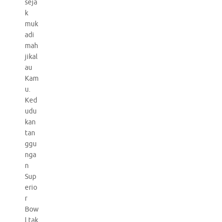
seja
k
muk
adi
mah
jikal
au
Kam
u.
Ked
udu
kan
tan
ggu
nga
n
Sup
erio
r
Bow
l tak