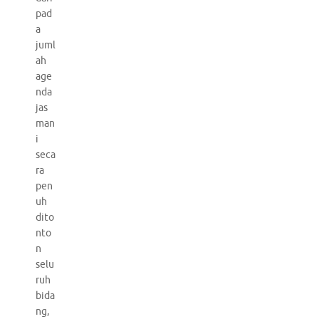
pad
a
juml
ah
age
nda
jas
man
i
seca
ra
pen
uh
dito
nto
n
selu
ruh
bida
ng,