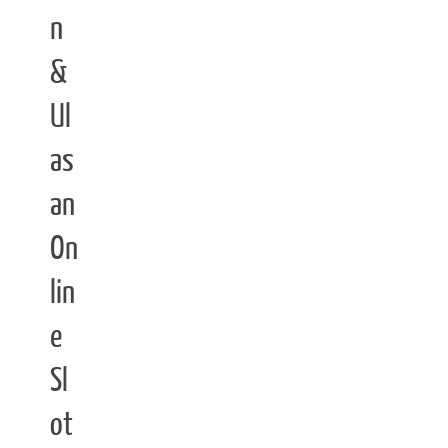
n
&
Ul
as
an
On
lin
e
Sl
ot