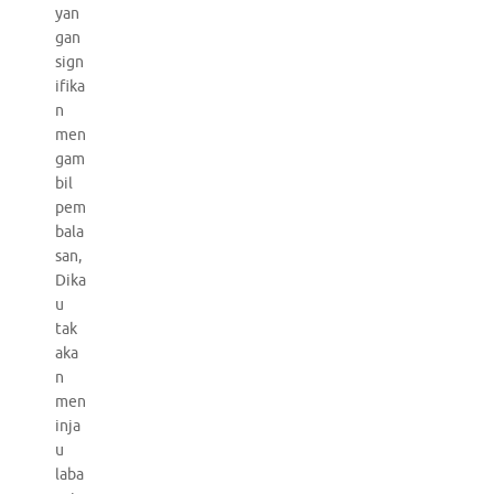
yan
gan
sign
ifika
n
men
gam
bil
pem
bala
san,
Dika
u
tak
aka
n
men
inja
u
laba