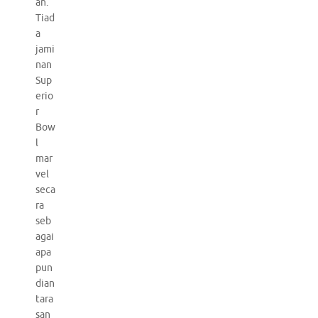
an.
Tiad
a
jami
nan
Sup
erio
r
Bow
l
mar
vel
seca
ra
seb
agai
apa
pun
dian
tara
san