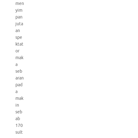
men
yim
pan
juta
an
spe
ktat
or
mak
a
seb
aran
pad
a
mak
in
seb
ab
170
sult