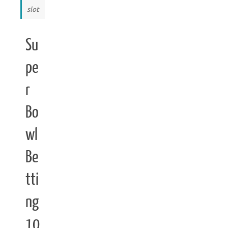
slot
Su
pe
r
Bo
wl
Be
tti
ng
10