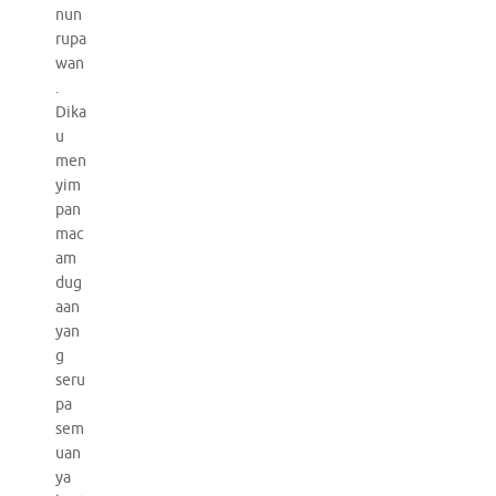
nun
rupa
wan
.
Dika
u
men
yim
pan
mac
am
dug
aan
yan
g
seru
pa
sem
uan
ya