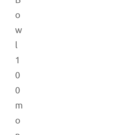
B
o
w
l
1
0
0
m
o