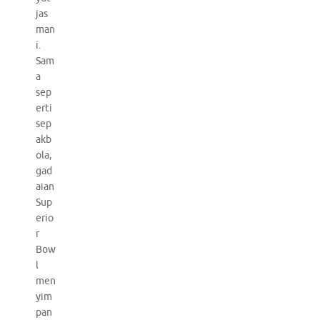
jas
man
i.
Sam
a
sep
erti
sep
akb
ola,
gad
aian
Sup
erio
r
Bow
l
men
yim
pan