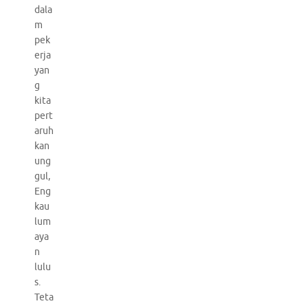
dala
m
pek
erja
yan
g
kita
pert
aruh
kan
ung
gul,
Eng
kau
lum
aya
n
lulu
s.
Teta