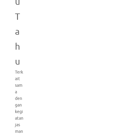
u
T
a
h
u
Terk
ait
sam
a
den
gan
kegi
atan
jas
man