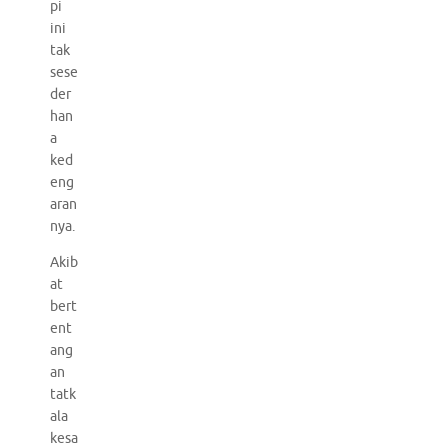
pi
ini
tak
sese
der
han
a
ked
eng
aran
nya.
Akib
at
bert
ent
ang
an
tatk
ala
kesa