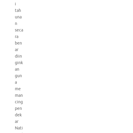
i
tah
una
n
seca
ra
ben
ar
diin
gink
an
gun
a
me
man
cing
pen
dek
ar
Nati