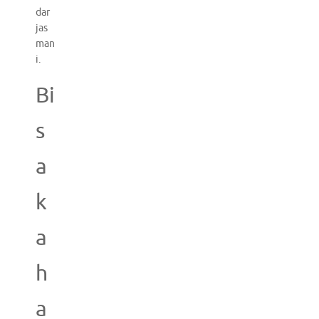
dar
jas
man
i.
Bi
s
a
k
a
h
a