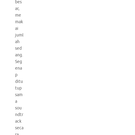
bes
ar,
me
mak
ai
juml
ah
sed
ang.
Seg
ena
p
ditu
tup
sam
a
sou
ndtr
ack
seca
ra