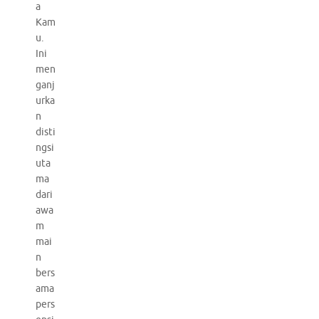
a
Kam
u.
Ini
men
ganj
urka
n
disti
ngsi
uta
ma
dari
awa
m
mai
n
bers
ama
pers