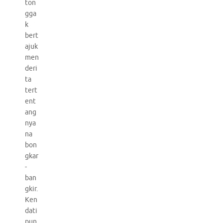
ton
gga
k
bert
ajuk
men
deri
ta
tert
ent
ang
nya
na
bon
gkar
-
ban
gkir.
Ken
dati
pun,