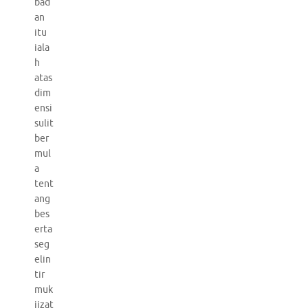
bad
an
itu
iala
h
atas
dim
ensi
sulit
ber
mul
a
tent
ang
bes
erta
seg
elin
tir
muk
jizat