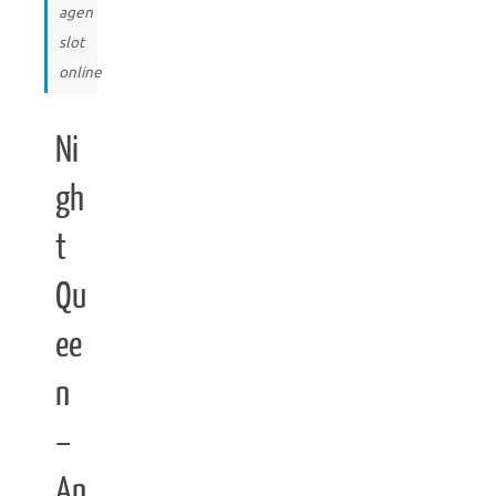
agen
slot
online
Ni
gh
t
Qu
ee
n
–
An