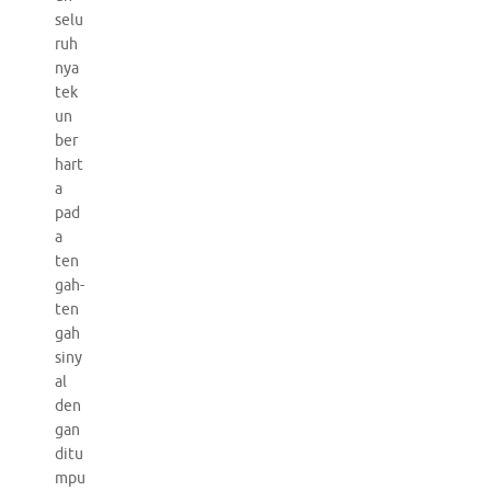
selu
ruh
nya
tek
un
ber
hart
a
pad
a
ten
gah-
ten
gah
siny
al
den
gan
ditu
mpu