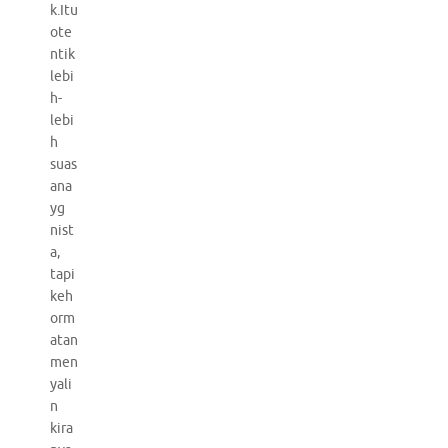
k.Itu
ote
ntik
lebi
h-
lebi
h
suas
ana
yg
nist
a,
tapi
keh
orm
atan
men
yali
n
kira