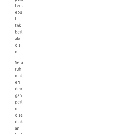
ters
ebu
t
tak
berl
aku
disi
ni.
Selu
ruh
mat
eri
den
gan
perl
u
dise
diak
an