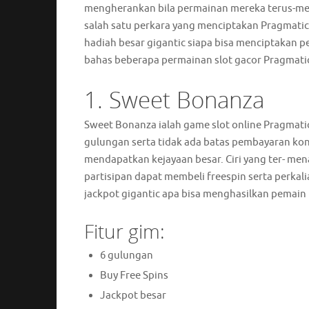
mengherankan bila permainan mereka terus-me
salah satu perkara yang menciptakan Pragmatic P
hadiah besar gigantic siapa bisa menciptakan
bahas beberapa permainan slot gacor Pragmati
1. Sweet Bonanza
Sweet Bonanza ialah game slot online Pragmati
gulungan serta tidak ada batas pembayaran kon
mendapatkan kejayaan besar. Ciri yang ter- menar
partisipan dapat membeli freespin serta perkali
jackpot gigantic apa bisa menghasilkan pemai
Fitur gim:
6 gulungan
Buy Free Spins
Jackpot besar