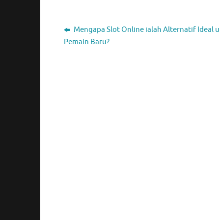
Mengapa Slot Online ialah Alternatif Ideal 
Pemain Baru?