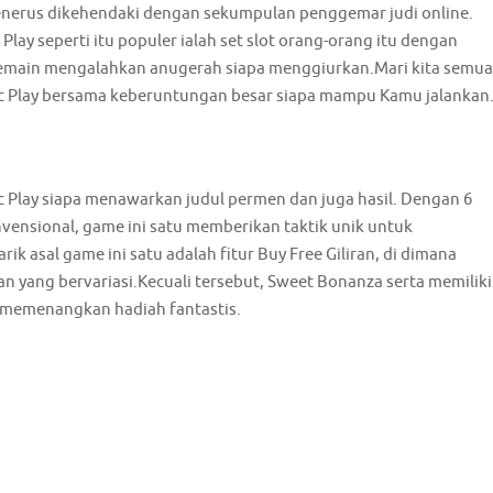
nerus dikehendaki dengan sekumpulan penggemar judi online.
lay seperti itu populer ialah set slot orang-orang itu dengan
 pemain mengalahkan anugerah siapa menggiurkan.Mari kita semua
c Play bersama keberuntungan besar siapa mampu Kamu jalankan
c Play siapa menawarkan judul permen dan juga hasil. Dengan 6
vensional, game ini satu memberikan taktik unik untuk
ik asal game ini satu adalah fitur Buy Free Giliran, di dimana
an yang bervariasi.Kecuali tersebut, Sweet Bonanza serta memiliki
n memenangkan hadiah fantastis.