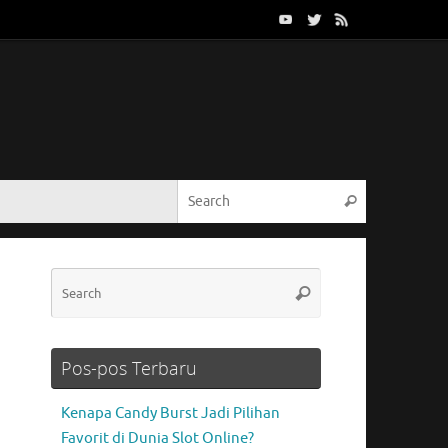
Search for:
Search
Search
Search
for:
Pos-pos Terbaru
Kenapa Candy Burst Jadi Pilihan
Favorit di Dunia Slot Online?