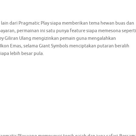
g lain dari Pragmatic Play siapa memberikan tema hewan buas dan
bayaran, permainan ini satu punya feature siapa memesona sepert
ney Giliran Ulang mengizinkan pemain guna mengalahkan
kon Emas, selama Giant Symbols menciptakan putaran beralih
iapa lebih besar pula.