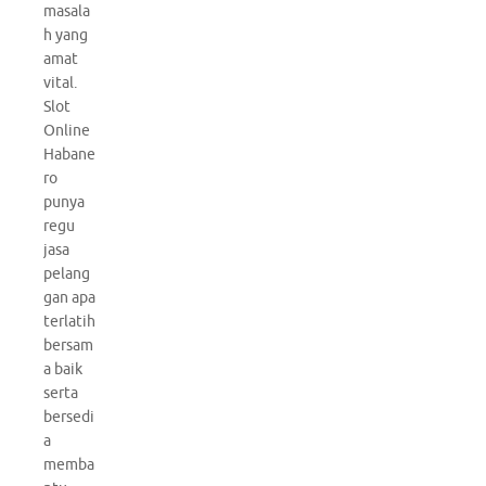
masala
h yang
amat
vital.
Slot
Online
Habane
ro
punya
regu
jasa
pelang
gan apa
terlatih
bersam
a baik
serta
bersedi
a
memba