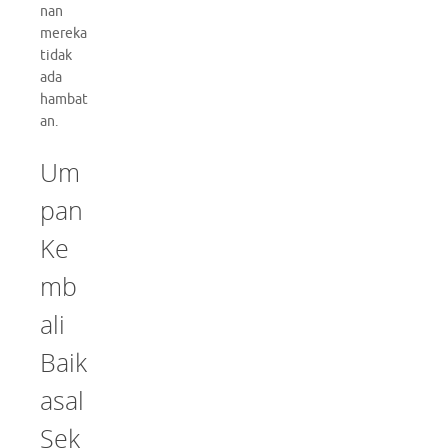
nan
mereka
tidak
ada
hambat
an.
Um
pan
Ke
mb
ali
Baik
asal
Sek