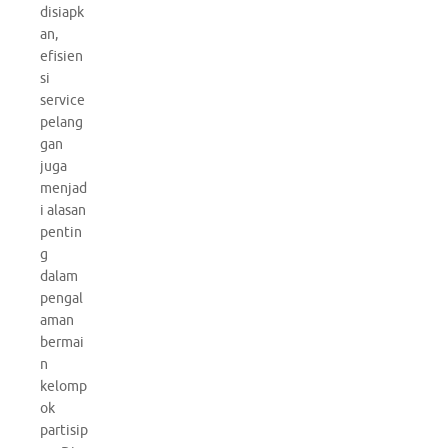
disiapk
an,
efisien
si
service
pelang
gan
juga
menjad
i alasan
pentin
g
dalam
pengal
aman
bermai
n
kelomp
ok
partisip