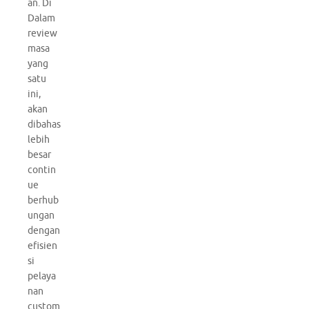
an. Di
Dalam
review
masa
yang
satu
ini,
akan
dibahas
lebih
besar
contin
ue
berhub
ungan
dengan
efisien
si
pelaya
nan
custom