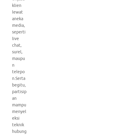
klien
lewat
aneka
media,
seperti
live
chat,
surel,
maupu
n
telepo
n.Serta
begitu,
partisip
an
mampu
menyel
eksi
teknik
hubung