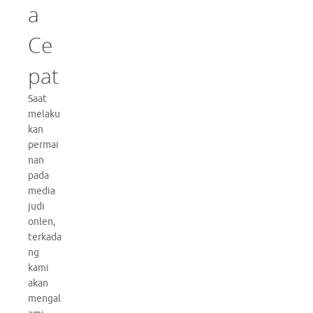
a
Ce
pat
Saat
melaku
kan
permai
nan
pada
media
judi
onlen,
terkada
ng
kami
akan
mengal