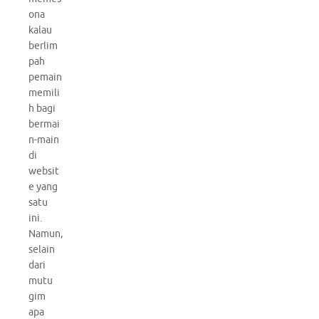
ona
kalau
berlim
pah
pemain
memili
h bagi
bermai
n-main
di
websit
e yang
satu
ini.
Namun,
selain
dari
mutu
gim
apa