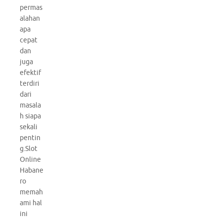
permas
alahan
apa
cepat
dan
juga
efektif
terdiri
dari
masala
h siapa
sekali
pentin
g.Slot
Online
Habane
ro
memah
ami hal
ini