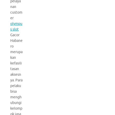
pelaya
nan
custom
er
olympu
s slot
Gacor
Habane
ro
merupa
kan
kefasili
tasan
aksesn
ya. Para
pelaku
bisa
mengh
ubungi
kelomp
ok jasa