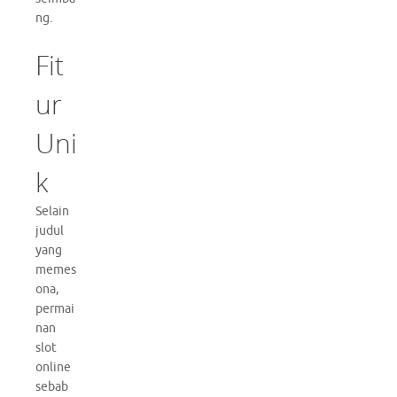
ng.
Fit
ur
Uni
k
Selain
judul
yang
memes
ona,
permai
nan
slot
online
sebab