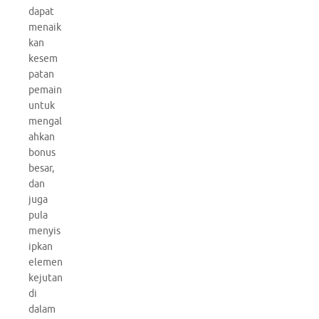
dapat
menaik
kan
kesem
patan
pemain
untuk
mengal
ahkan
bonus
besar,
dan
juga
pula
menyis
ipkan
elemen
kejutan
di
dalam