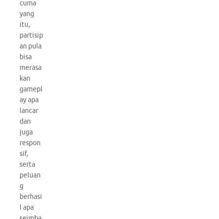
cuma
yang
itu,
partisip
an pula
bisa
merasa
kan
gamepl
ay apa
lancar
dan
juga
respon
sif,
serta
peluan
g
berhasi
l apa
seimba