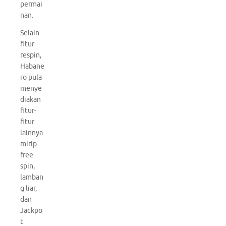
permai
nan.
Selain
fitur
respin,
Habane
ro pula
menye
diakan
fitur-
fitur
lainnya
mirip
free
spin,
lamban
g liar,
dan
Jackpo
t