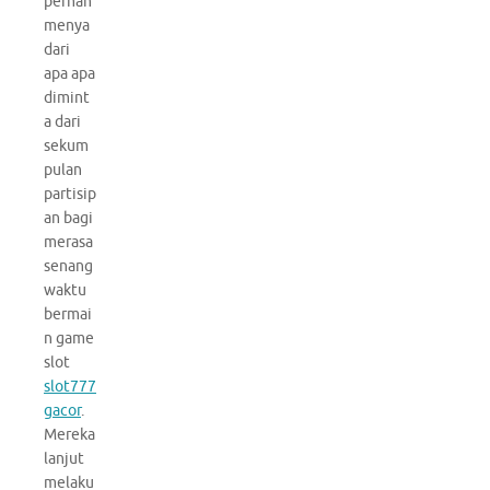
pernah
menya
dari
apa apa
dimint
a dari
sekum
pulan
partisip
an bagi
merasa
senang
waktu
bermai
n game
slot
slot777
gacor
.
Mereka
lanjut
melaku