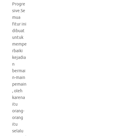
Progre
sive.Se
mua
fitur ini
dibuat
untuk
mempe
rbaiki
kejadia
n
bermai
n-main
pemain
, oleh
karena
itu
orang-
orang
itu
selalu