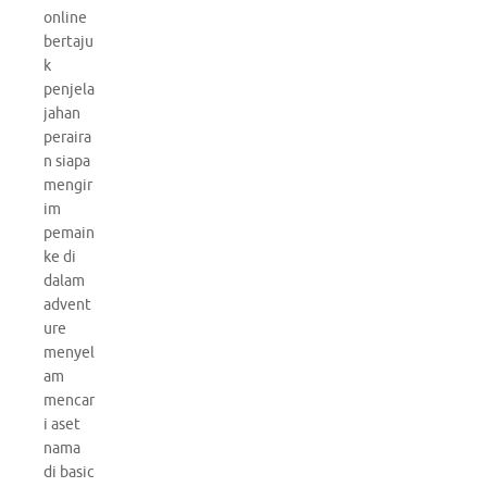
online
bertaju
k
penjela
jahan
peraira
n siapa
mengir
im
pemain
ke di
dalam
advent
ure
menyel
am
mencar
i aset
nama
di basic