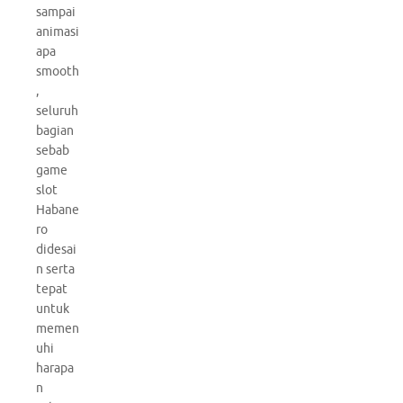
sampai
animasi
apa
smooth
,
seluruh
bagian
sebab
game
slot
Habane
ro
didesai
n serta
tepat
untuk
memen
uhi
harapa
n