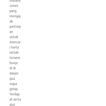
Indiana
Jones
yang
mengaj
ak
partisip
an
untuk
mencar
i harta
istilah
tersem
bunyi
di di
dalam
gua
siapa
gelap.
Terdap
at serta
slot