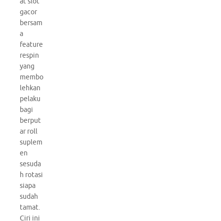
at slot
gacor
bersam
a
feature
respin
yang
membo
lehkan
pelaku
bagi
berput
ar roll
suplem
en
sesuda
h rotasi
siapa
sudah
tamat.
Ciri ini