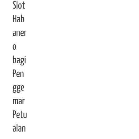
Slot
Hab
aner
o
bagi
Pen
gge
mar
Petu
alan