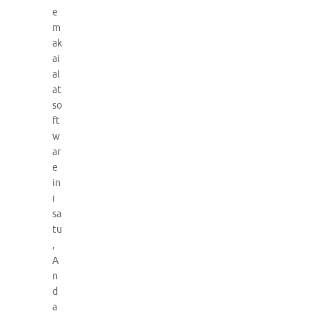
e
m
ak
ai
al
at
so
ft
w
ar
e
in
i
sa
tu
,
A
n
d
a