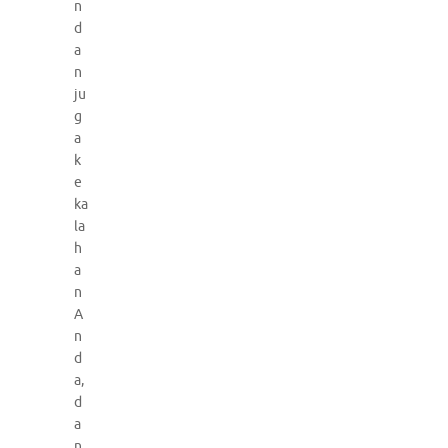
n
d
a
n
ju
g
a
k
e
ka
la
h
a
n
A
n
d
a,
d
a
n