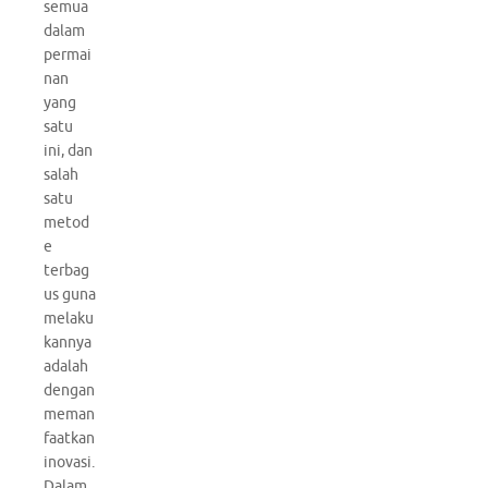
semua
dalam
permai
nan
yang
satu
ini, dan
salah
satu
metod
e
terbag
us guna
melaku
kannya
adalah
dengan
meman
faatkan
inovasi.
Dalam