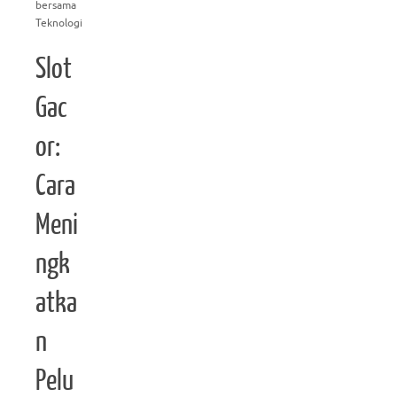
bersama
Teknologi
Slot
Gac
or:
Cara
Meni
ngk
atka
n
Pelu