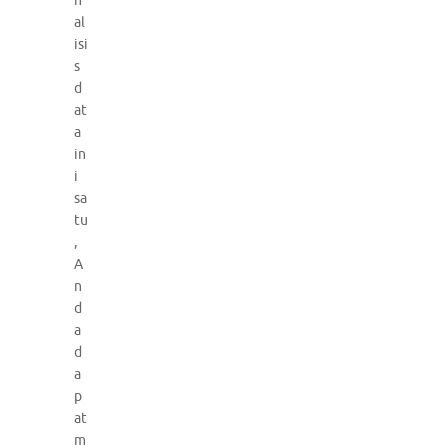
n
al
isi
s
d
at
a
in
i
sa
tu
,
A
n
d
a
d
a
p
at
m