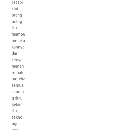
tetapi
kini
orang-
orang
itu
mampu
melaku
kannya
dari
kenya
manan
rumah
mereka
semua
seoran
g diri.
Selain
itu,
teknol
ogi