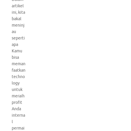
artikel
ini, kita
bakal
meninj
au
seperti
apa
Kamu
bisa
meman
faatkan
techno
logy
untuk
meraih
profit
Anda
interna
l
permai