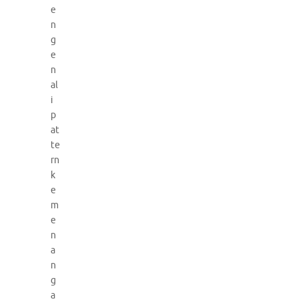
e
n
g
e
n
al
i
p
at
te
rn
k
e
m
e
n
a
n
g
a