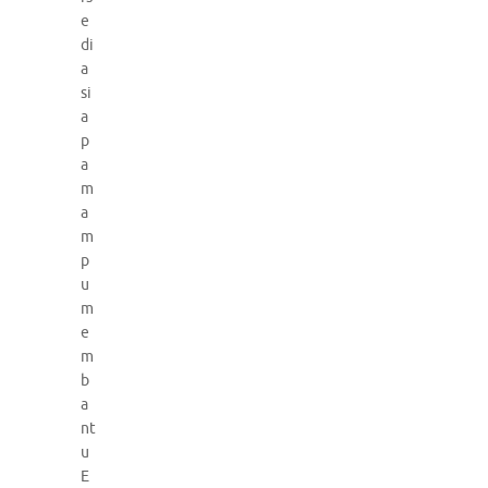
e
di
a
si
a
p
a
m
a
m
p
u
m
e
m
b
a
nt
u
E