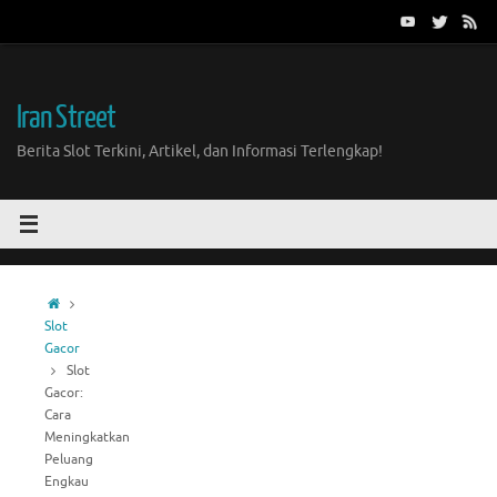
Skip
to
content
Iran Street
Berita Slot Terkini, Artikel, dan Informasi Terlengkap!
Home
Slot
Gacor
Slot
Gacor:
Cara
Meningkatkan
Peluang
Engkau