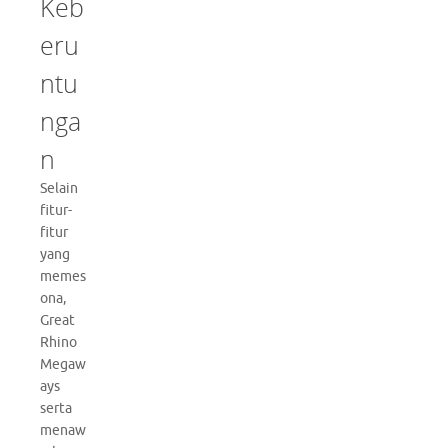
Keb
eru
ntu
nga
n
Selain
fitur-
fitur
yang
memes
ona,
Great
Rhino
Megaw
ays
serta
menaw