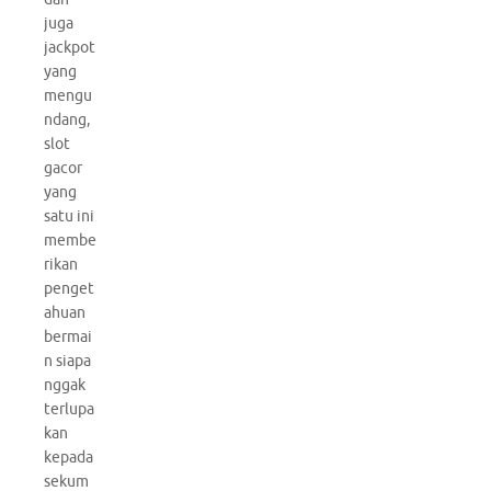
juga
jackpot
yang
mengu
ndang,
slot
gacor
yang
satu ini
membe
rikan
penget
ahuan
bermai
n siapa
nggak
terlupa
kan
kepada
sekum