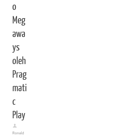
o
Meg
awa
ys
oleh
Prag
mati
c
Play
Ronald