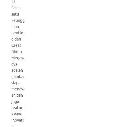
Salah
satu
keungg
ulan
pentin
g dari
Great
Rhino
Megaw
ays
adalah
gambar
siapa
menaw
an dan
juga
feature
s yang
inovati
f.