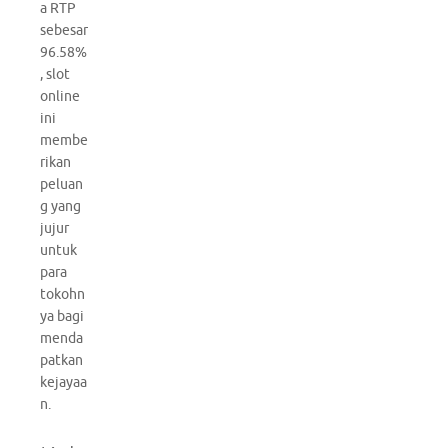
a RTP
sebesar
96.58%
, slot
online
ini
membe
rikan
peluan
g yang
jujur
untuk
para
tokohn
ya bagi
menda
patkan
kejayaa
n.