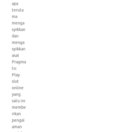
apa
teruta
ma
menga
syikkan
dan
menga
syikkan
asal
Pragma
tic
Play.
slot
online
yang
satu ini
membe
rikan
pengal
aman