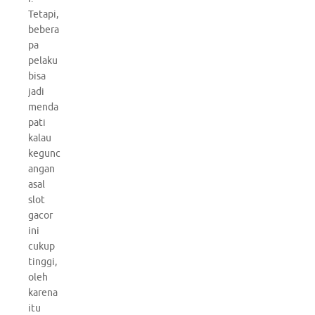
Tetapi,
bebera
pa
pelaku
bisa
jadi
menda
pati
kalau
kegunc
angan
asal
slot
gacor
ini
cukup
tinggi,
oleh
karena
itu