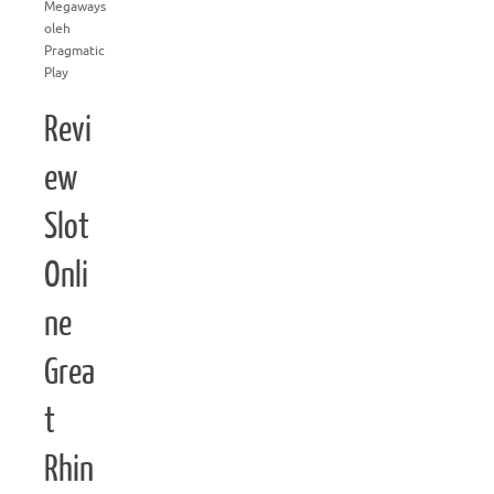
Megaways
oleh
Pragmatic
Play
Revi
ew
Slot
Onli
ne
Grea
t
Rhin