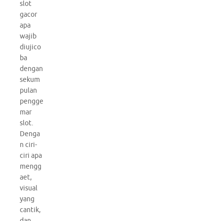
slot
gacor
apa
wajib
diujico
ba
dengan
sekum
pulan
pengge
mar
slot.
Denga
n ciri-
ciri apa
mengg
aet,
visual
yang
cantik,
dan