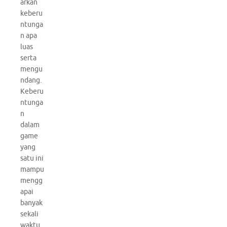
arkan
keberu
ntunga
n apa
luas
serta
mengu
ndang.
Keberu
ntunga
n
dalam
game
yang
satu ini
mampu
mengg
apai
banyak
sekali
waktu