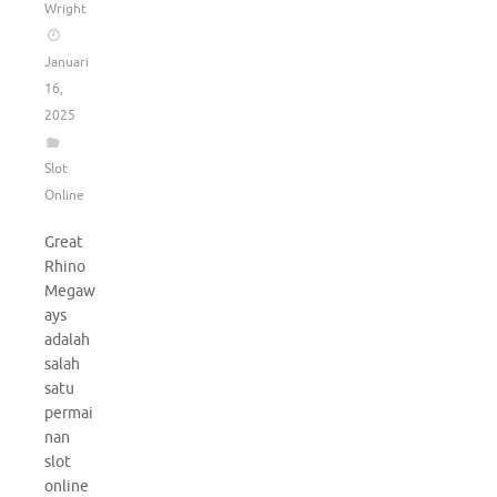
Wright
Januari
16,
2025
Slot
Online
Great
Rhino
Megaw
ays
adalah
salah
satu
permai
nan
slot
online