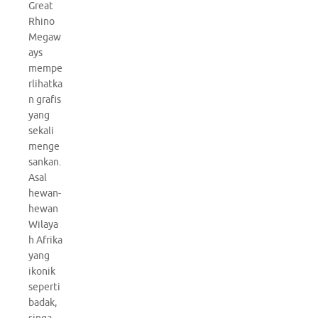
Great
Rhino
Megaw
ays
mempe
rlihatka
n grafis
yang
sekali
menge
sankan.
Asal
hewan-
hewan
Wilaya
h Afrika
yang
ikonik
seperti
badak,