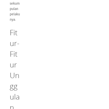
sekum
pulan
pelaku
nya.
Fit
ur-
Fit
ur
Un
gg
ula
n