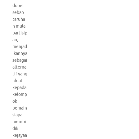
dobel
sebab
taruha
n mula
partisip
an,
menjad
ikannya
sebagai
alterna
tif yang
ideal
kepada
kelomp
ok
pemain
siapa
membi
dik
kejayaa