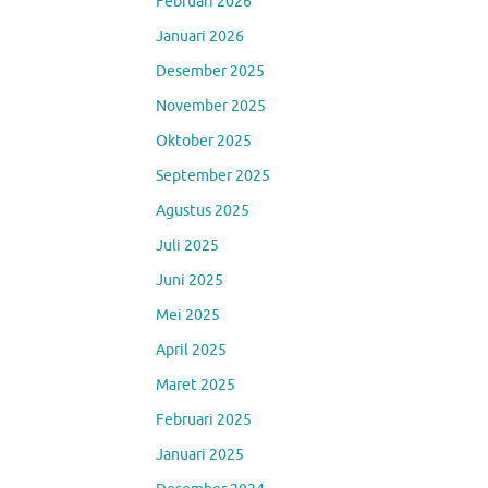
Februari 2026
Januari 2026
Desember 2025
November 2025
Oktober 2025
September 2025
Agustus 2025
Juli 2025
Juni 2025
Mei 2025
April 2025
Maret 2025
Februari 2025
Januari 2025