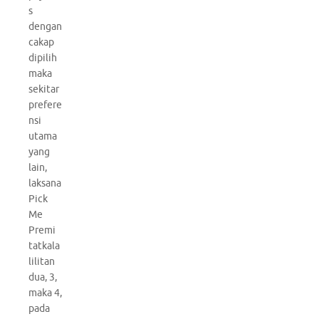
s
dengan
cakap
dipilih
maka
sekitar
prefere
nsi
utama
yang
lain,
laksana
Pick
Me
Premi
tatkala
lilitan
dua, 3,
maka 4,
pada