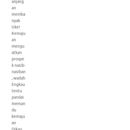
anjang
an
memba
nyak
tike!
Kemaju
an
mengu
atkan
prospe
k nasib-
nasiban
, wadah
Engkau
tentu
pandai
meman
du
kemaju
an
Dikau