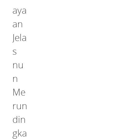
aya
an
Jela
s
nu
n
Me
run
din
gka