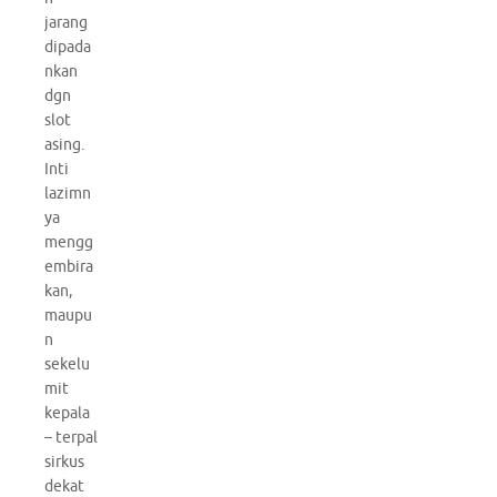
jarang
dipada
nkan
dgn
slot
asing.
Inti
lazimn
ya
mengg
embira
kan,
maupu
n
sekelu
mit
kepala
– terpal
sirkus
dekat