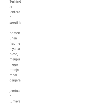
Terhind
ar
lantara
n
spesifik
,
pemen
uhan
fragme
n yaitu
biasa,
maupu
n ego
menju
mpai
ganjara
n
jamina
n
lumaya
n