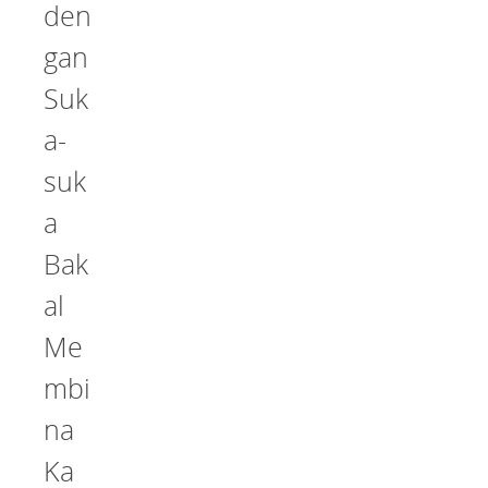
den
gan
Suk
a-
suk
a
Bak
al
Me
mbi
na
Ka