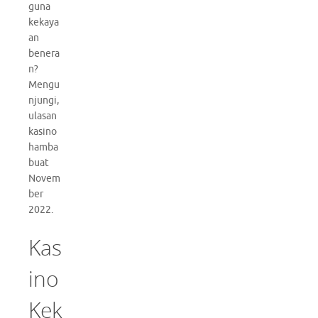
guna
kekaya
an
benera
n?
Mengu
njungi,
ulasan
kasino
hamba
buat
Novem
ber
2022.
Kas
ino
Kek