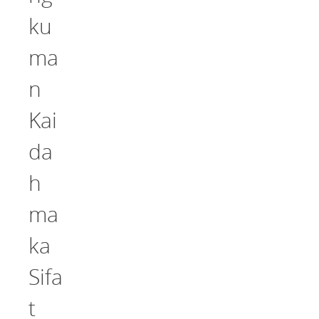
ku
ma
n
Kai
da
h
ma
ka
Sifa
t