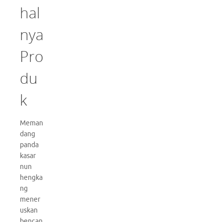
hal
nya
Pro
du
k
Meman
dang
panda
kasar
nun
hengka
ng
mener
uskan
bencan