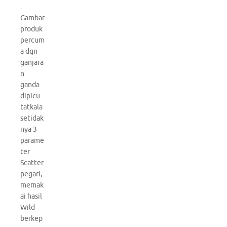
.
Gambar
produk
percum
a dgn
ganjara
n
ganda
dipicu
tatkala
setidak
nya 3
parame
ter
Scatter
pegari,
memak
ai hasil
Wild
berkep