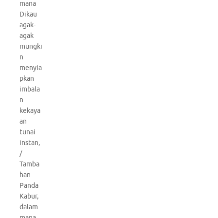
mana
Dikau
agak-
agak
mungki
n
menyia
pkan
imbala
n
kekaya
an
tunai
instan,
/
Tamba
han
Panda
Kabur,
dalam
mana