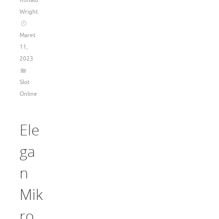
Ronald
Wright
Maret
11,
2023
Slot
Online
Ele
ga
n
Mik
ro