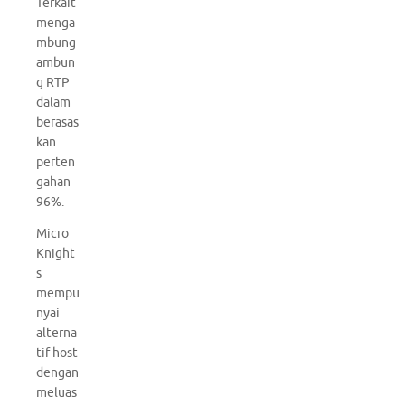
Terkait
menga
mbung
ambun
g RTP
dalam
berasas
kan
perten
gahan
96%.
Micro
Knight
s
mempu
nyai
alterna
tif host
dengan
meluas