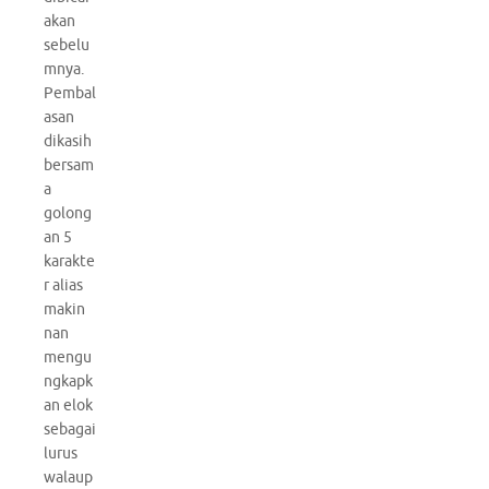
akan
sebelu
mnya.
Pembal
asan
dikasih
bersam
a
golong
an 5
karakte
r alias
makin
nan
mengu
ngkapk
an elok
sebagai
lurus
walaup