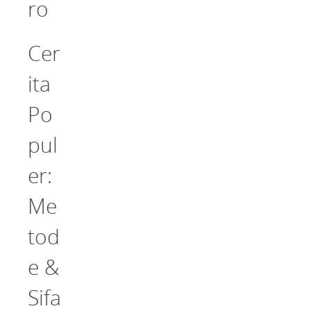
ro
Cer
ita
Po
pul
er:
Me
tod
e &
Sifa