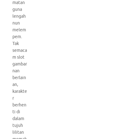
matan
guna
lengah
nun
melem
pem.
Tak
semaca
m slot
gambar
nan
berlain
an,
karakte
r
berhen
ti di
dalam
tujuh
lilitan