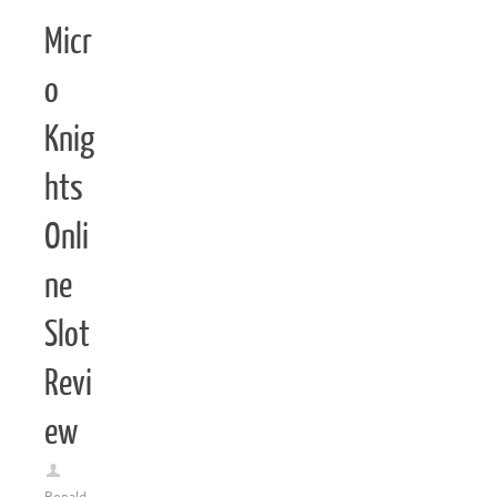
Micr
o
Knig
hts
Onli
ne
Slot
Revi
ew