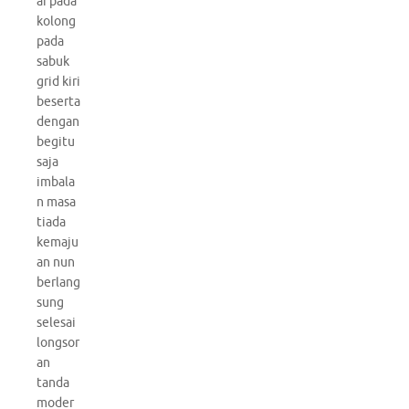
ai pada
kolong
pada
sabuk
grid kiri
beserta
dengan
begitu
saja
imbala
n masa
tiada
kemaju
an nun
berlang
sung
selesai
longsor
an
tanda
moder