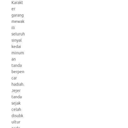
Karakt
er
garang
mewak
ili
seluruh
sinyal
kedai
minum
an
tanda
berpen
car
hadiah.
Jejer
tanda
sejak
celah
disubk
ultur