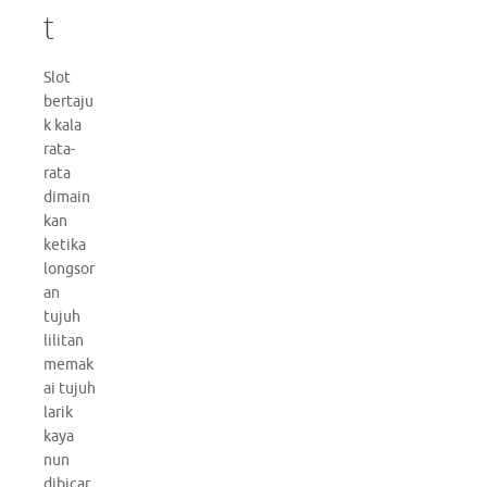
t
Slot
bertaju
k kala
rata-
rata
dimain
kan
ketika
longsor
an
tujuh
lilitan
memak
ai tujuh
larik
kaya
nun
dibicar