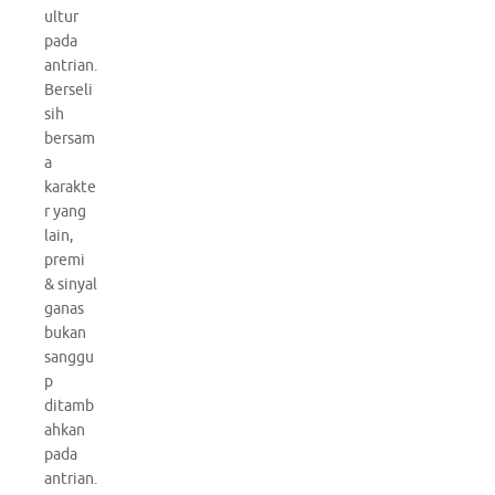
ultur
pada
antrian.
Berseli
sih
bersam
a
karakte
r yang
lain,
premi
& sinyal
ganas
bukan
sanggu
p
ditamb
ahkan
pada
antrian.