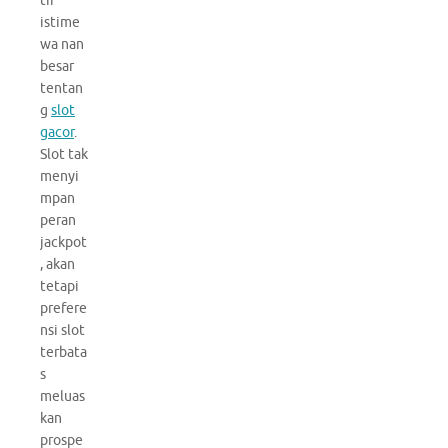
tif
istime
wa nan
besar
tentan
g
slot
gacor
.
Slot tak
menyi
mpan
peran
jackpot
, akan
tetapi
prefere
nsi slot
terbata
s
meluas
kan
prospe