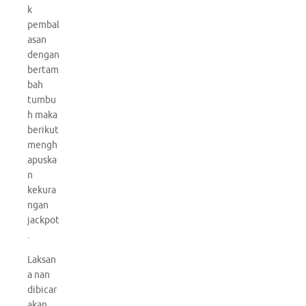
k
pembal
asan
dengan
bertam
bah
tumbu
h maka
berikut
mengh
apuska
n
kekura
ngan
jackpot
.
Laksan
a nan
dibicar
akan