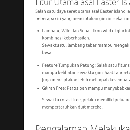
Fitur Utama asal Easter Is
Salah satu daya seret utama asal Easter Island ia
beberapa ciri yang menciptakan gim ini sekali 
Lambang Wild dan Sebar: Ikon wild di gim 
kombinasi keberhasilan.
Sewaktu itu, lambang tebar mampu mengakib
besar.
Feature Tumpukan Patung: Salah satu fitur 
mampu kelihatan sewaktu gim. Saat tanda-t
juga menciptakan lebih melimpah kesempata
Giliran Free: Partisipan mampu menyebabka
Sewaktu rotasi free, pelaku memiliki pelua
mempertaruhkan duit mereka.
Pengalaman Melakuka