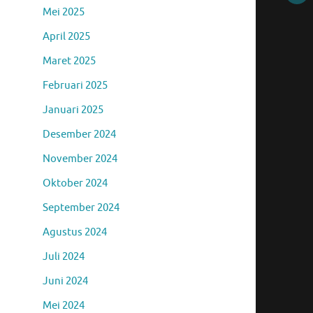
Mei 2025
April 2025
Maret 2025
Februari 2025
Januari 2025
Desember 2024
November 2024
Oktober 2024
September 2024
Agustus 2024
Juli 2024
Juni 2024
Mei 2024