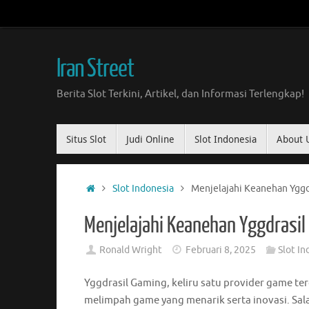
Skip
to
content
Iran Street
Berita Slot Terkini, Artikel, dan Informasi Terlengkap!
Skip
Situs Slot
Judi Online
Slot Indonesia
About 
to
content
Home
Slot Indonesia
Menjelajahi Keanehan Yggdr
Menjelajahi Keanehan Yggdrasil 
Ronald Wright
Februari 8, 2025
Slot In
Yggdrasil Gaming, keliru satu provider game te
melimpah game yang menarik serta inovasi. Sa