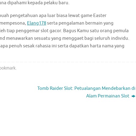
una dipahami kepada pelaku baru.
uah pengetahuan apa luar biasa lewat game Easter
pa mempesona,
Elang178
serta pengalaman bermain yang
leh tiap penggemar slot gacor. Bagus Kamu satu orang pemula
and menawarkan sesuatu yang menggaet bagi seluruh individu.
siapa penuh sesak rahasia ini serta dapatkan harta nama yang
ookmark
.
Tomb Raider Slot: Petualangan Mendebarkan di
Alam Permainan Slot