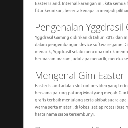
Easter Island. Internal karangan ini, kita semua
fitur keunikan, beserta kenapa ia menjadi pilih
Pengenalan Yggdrasil
Yggdrasil Gaming didirikan di tahun 2013 dan m
dalam pengembangan device software game.Di
menarik, Yggdrasil selalu mencoba untuk memb
bermacam-macam judul apa menarik, mereka sem
Mengenal Gim Easter 
Easter Island adalah slot online video yang terin
bersama patung-patung Moai yang megah.Gim 
grafis terbaik menjulang serta akibat suara a
warna serta misteri, di lokasi setiap rotasi b
harta nama siapa tersembunyi.