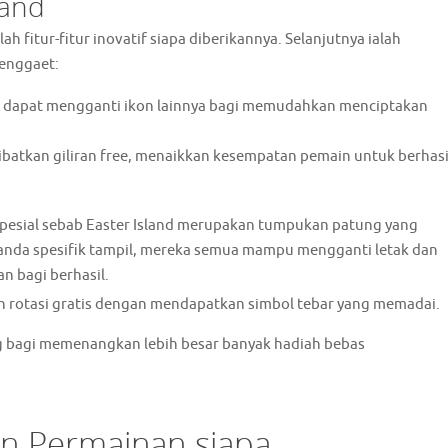
land
lah fitur-fitur inovatif siapa diberikannya. Selanjutnya ialah
menggaet:
ini dapat mengganti ikon lainnya bagi memudahkan menciptakan
atkan giliran free, menaikkan kesempatan pemain untuk berhasi
spesial sebab Easter Island merupakan tumpukan patung yang
anda spesifik tampil, mereka semua mampu mengganti letak dan
n bagi berhasil.
n rotasi gratis dengan mendapatkan simbol tebar yang memadai.
ng bagi memenangkan lebih besar banyak hadiah bebas
n Permainan siapa