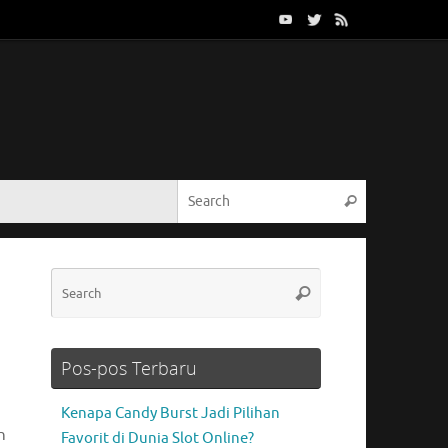
Search for:
Search
Search
Search
for:
Pos-pos Terbaru
Kenapa Candy Burst Jadi Pilihan
n
Favorit di Dunia Slot Online?