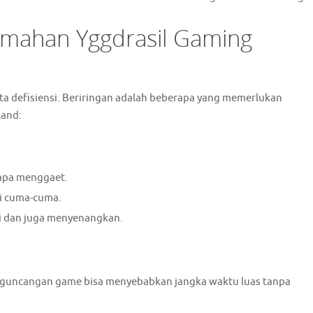
emahan Yggdrasil Gaming
a defisiensi. Beriringan adalah beberapa yang memerlukan
land:
iapa menggaet.
si cuma-cuma.
i dan juga menyenangkan.
guncangan game bisa menyebabkan jangka waktu luas tanpa