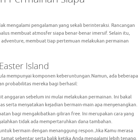
dak mengalami pengalaman yang sekali berinteraksi. Rancangan
lus membuat atmosfer siapa benar-benar imersif. Selain itu,
na adventure, membuat tiap pertemuan melakukan permainan
Easter Island
and pula mempunyai komponen keberuntungan.Namun, ada beberapa
 probabilitas mereka bagi berhasil:
t anggaran sebelum ini mulai melakukan permainan. Ini bakal
s serta menyatakan kejadian bermain-main apa menyenangkan.
mpatan bagi mengakibatkan giliran free. Ini merupakan cara yang
alahkan tidak ada mempertaruhkan dana tambahan.
h untuk bermain dengan menanggung respon.Jika Kamu merasa
tamat sebentar serta balik ketika Anda mengalami lebih tenang.