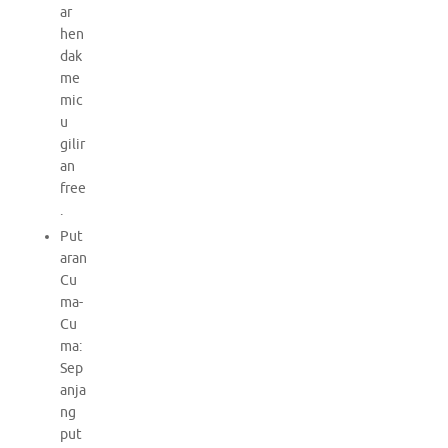
ar
hen
dak
me
mic
u
gilir
an
free
.
Put
aran
Cu
ma-
Cu
ma:
Sep
anja
ng
put