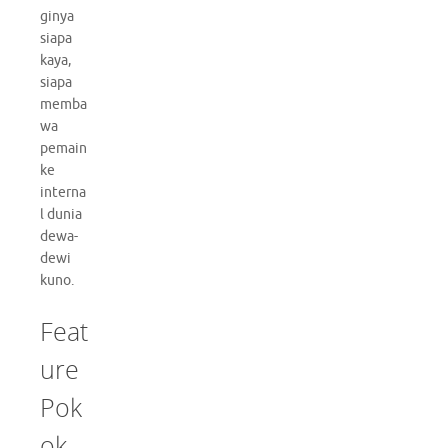
ginya
siapa
kaya,
siapa
memba
wa
pemain
ke
interna
l dunia
dewa-
dewi
kuno.
Feat
ure
Pok
ok