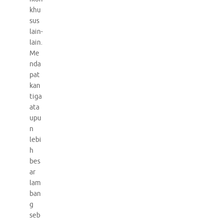
khu
sus
lain-
lain.
Me
nda
pat
kan
tiga
ata
upu
n
lebi
h
bes
ar
lam
ban
g
seb