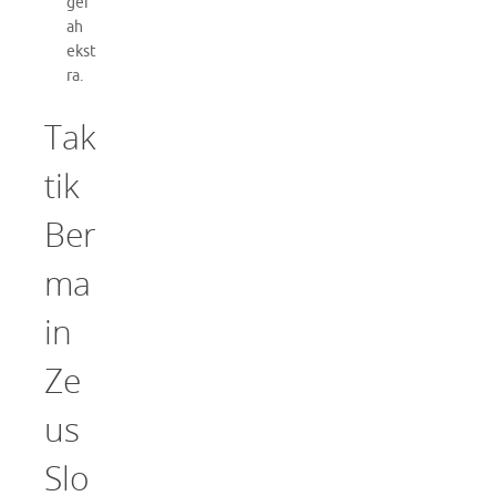
ger
ah
ekst
ra.
Tak
tik
Ber
ma
in
Ze
us
Slo