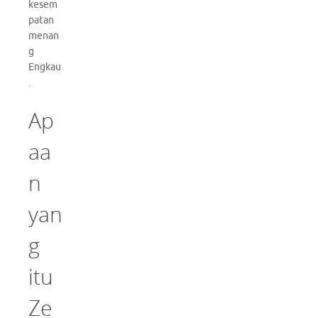
kesem
patan
menan
g
Engkau
.
Ap
aa
n
yan
g
itu
Ze