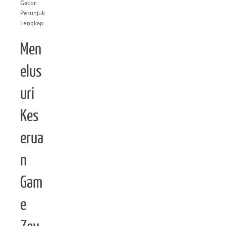
Gacor:
Petunjuk
Lengkap
Men
elus
uri
Kes
erua
n
Gam
e