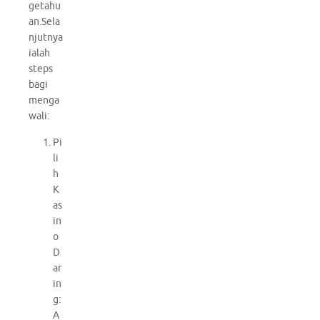
getahu
an.Sela
njutnya
ialah
steps
bagi
menga
wali:
Pi
li
h
K
as
in
o
D
ar
in
g:
A