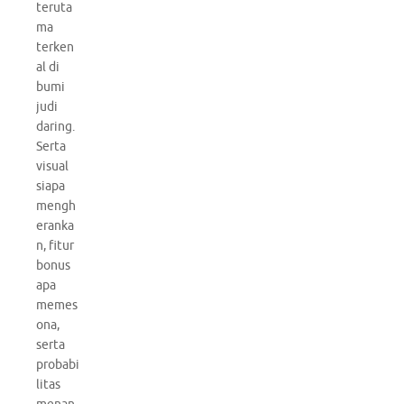
teruta
ma
terken
al di
bumi
judi
daring.
Serta
visual
siapa
mengh
eranka
n, fitur
bonus
apa
memes
ona,
serta
probabi
litas