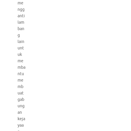
me
ngg
anti
lam
ban
g
lain
unt
uk
me
mba
ntu
me
mb
uat
gab
ung
an
keja
yaa