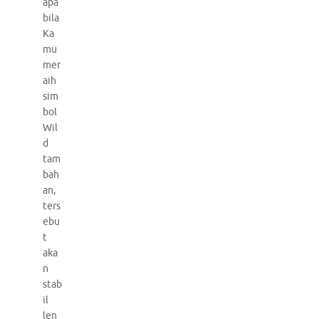
apa
bila
Ka
mu
mer
aih
sim
bol
Wil
d
tam
bah
an,
ters
ebu
t
aka
n
stab
il
len