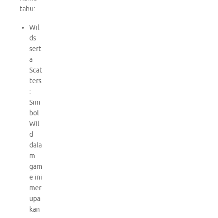
tahu:
Wil
ds
sert
a
Scat
ters
:
Sim
bol
Wil
d
dala
m
gam
e ini
mer
upa
kan