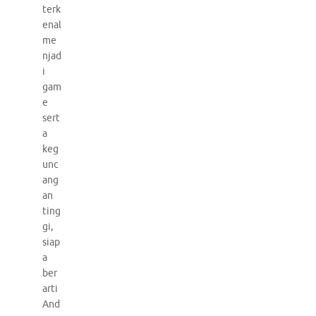
terk
enal
me
njad
i
gam
e
sert
a
keg
unc
ang
an
ting
gi,
siap
a
ber
arti
And