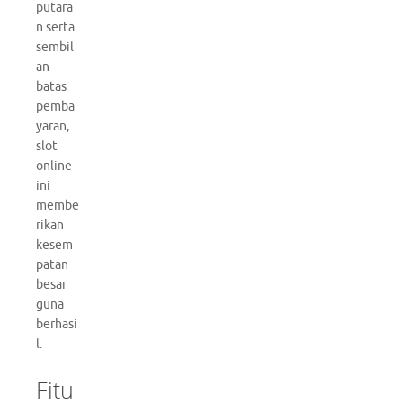
putara
n serta
sembil
an
batas
pemba
yaran,
slot
online
ini
membe
rikan
kesem
patan
besar
guna
berhasi
l.
Fitu