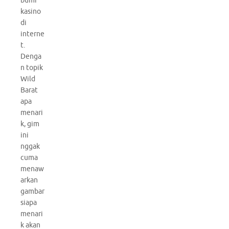
bumi
kasino
di
interne
t.
Denga
n topik
Wild
Barat
apa
menari
k, gim
ini
nggak
cuma
menaw
arkan
gambar
siapa
menari
k akan