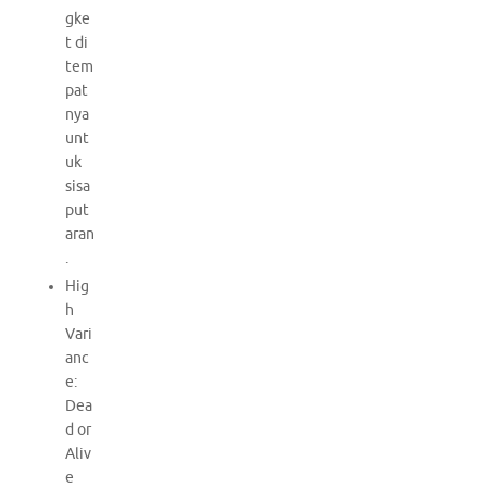
gke
t di
tem
pat
nya
unt
uk
sisa
put
aran
.
Hig
h
Vari
anc
e:
Dea
d or
Aliv
e