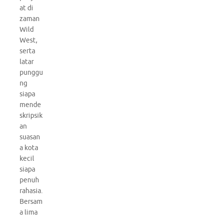
at di
zaman
Wild
West,
serta
latar
punggu
ng
siapa
mende
skripsik
an
suasan
a kota
kecil
siapa
penuh
rahasia.
Bersam
a lima