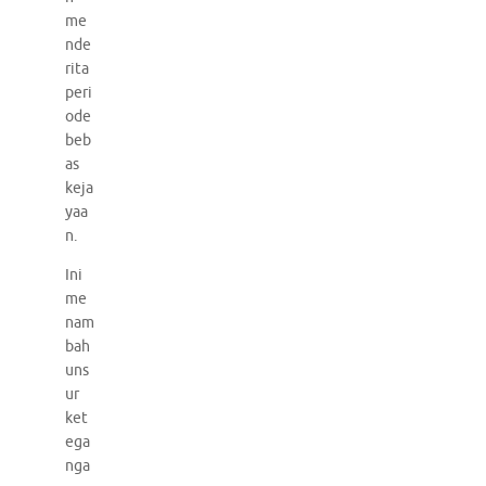
me
nde
rita
peri
ode
beb
as
keja
yaa
n.
Ini
me
nam
bah
uns
ur
ket
ega
nga