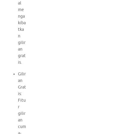
al
me
nga
kiba
tka
n
gilir
an
grat
is.
Gilir
an
Grat
is:
Fitu
r
gilir
an
cum
a-