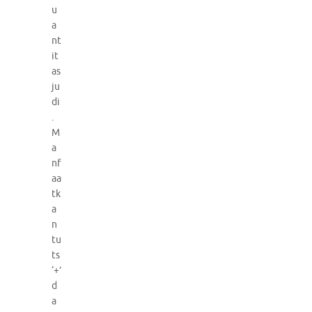
u
a
nt
it
as
ju
di
.
M
a
nf
aa
tk
a
n
tu
ts
‘+’
d
a