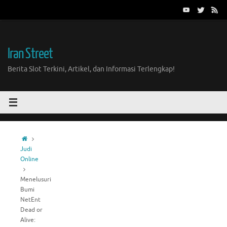
Skip
to
content
Iran Street
Berita Slot Terkini, Artikel, dan Informasi Terlengkap!
Home
Judi
Online
Menelusuri
Bumi
NetEnt
Dead or
Alive: