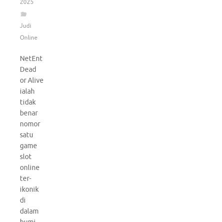
2025
Judi
Online
NetEnt
Dead
or Alive
ialah
tidak
benar
nomor
satu
game
slot
online
ter-
ikonik
di
dalam