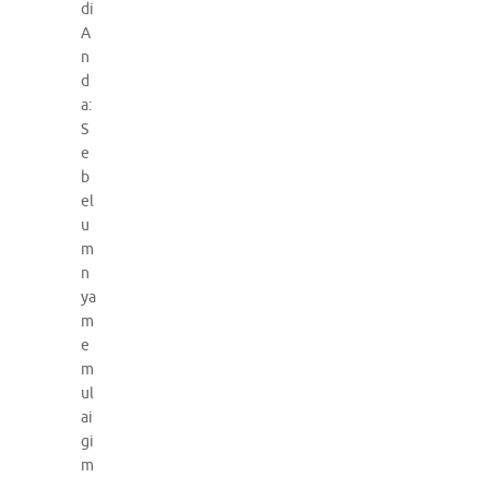
di
A
n
d
a:
S
e
b
el
u
m
n
ya
m
e
m
ul
ai
gi
m