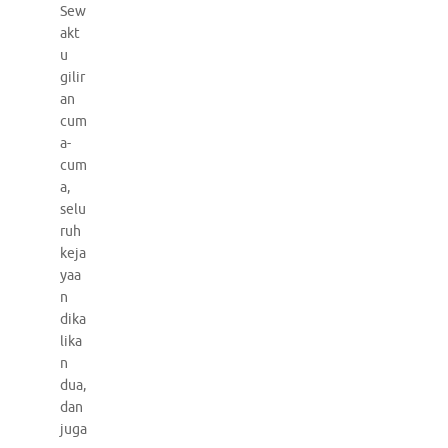
Sew
akt
u
gilir
an
cum
a-
cum
a,
selu
ruh
keja
yaa
n
dika
lika
n
dua,
dan
juga