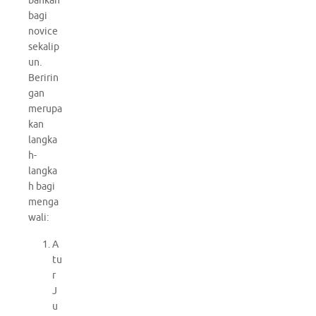
bahkan
bagi
novice
sekalip
un.
Beririn
gan
merupa
kan
langka
h-
langka
h bagi
menga
wali:
A
tu
r
J
u