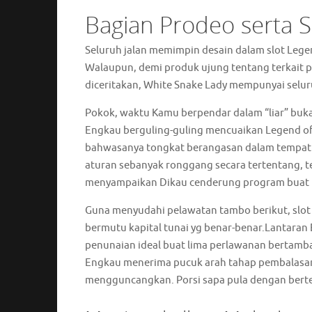
Bagian Prodeo serta 
Seluruh jalan memimpin desain dalam slot Lege
Walaupun, demi produk ujung tentang terkait pa
diceritakan, White Snake Lady mempunyai selur
Pokok, waktu Kamu berpendar dalam “liar” buk
Engkau berguling-guling mencuaikan Legend o
bahwasanya tongkat berangasan dalam tempatny
aturan sebanyak ronggang secara tertentang, 
menyampaikan Dikau cenderung program buat 
Guna menyudahi pelawatan tambo berikut, slot 
bermutu kapital tunai yg benar-benar.Lantaran 
penunaian ideal buat lima perlawanan bertambah
Engkau menerima pucuk arah tahap pembalasan,
mengguncangkan. Porsi sapa pula dengan berten