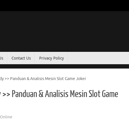
Us
Contact Us
Privacy Policy
dy >> Panduan & Analisis Mesin Slot Game Joker
 >> Panduan & Analisis Mesin Slot Game
 Online