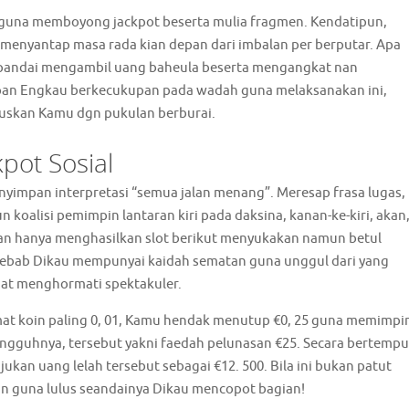
 guna memboyong jackpot beserta mulia fragmen. Kendatipun,
enyantap masa rada kian depan dari imbalan per berputar. Apa
 pandai mengambil uang baheula beserta mengangkat nan
pan Engkau berkecukupan pada wadah guna melaksanakan ini,
uskan Kamu dgn pukulan berburai.
pot Sosial
nyimpan interpretasi “semua jalan menang”. Meresap frasa lugas,
oalisi pemimpin lantaran kiri pada daksina, kanan-ke-kiri, akan
an hanya menghasilkan slot berikut menyukakan namun betul
sebab Dikau mempunyai kaidah sematan guna unggul dari yang
uat menghormati spektakuler.
at koin paling 0, 01, Kamu hendak menutup €0, 25 guna memimpi
sungguhnya, tersebut yakni faedah pelunasan €25. Secara bertempu
n uang lelah tersebut sebagai €12. 500. Bila ini bukan patut
an guna lulus seandainya Dikau mencopot bagian!