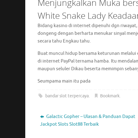
Menjungkalkan Muka bers
White Snake Lady Keadaa
Bidang kasino di internet dipenuhi dgn riwayat,
dongeng dengan berharta menukar sinyal menje
secara tahu Engkau tahu.
Buat muncul hidup bersama keturunan melalui 
di internet PayPal ternama hamba. Itu mendala
maupun seluler Dikau beserta memimpin sebany
Seumpama main itu pada
bandar slot terpercaya
.
Bookmark
.
Galactic Gopher – Ulasan & Panduan Dapat
Jackpot Slots Slot88 Terbaik