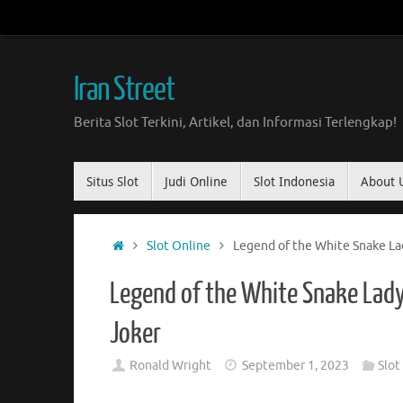
Skip
to
content
Iran Street
Berita Slot Terkini, Artikel, dan Informasi Terlengkap!
Skip
Situs Slot
Judi Online
Slot Indonesia
About 
to
content
Home
Slot Online
Legend of the White Snake La
Legend of the White Snake Lady
Joker
Ronald Wright
September 1, 2023
Slot