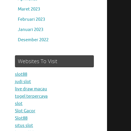
Maret 2023
Februari 2023
Januari 2023
Desember 2022
Websites To Visit
slot88
judi slot
live draw macau
togel terpercaya
slot
Slot Gacor
Slot88
situs slot