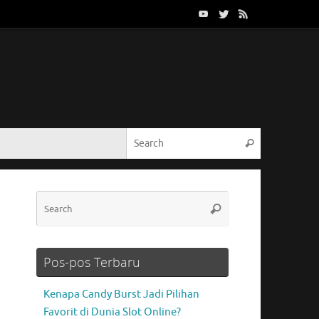
Search for:
Search
Search
Search
for:
Pos-pos Terbaru
Kenapa Candy Burst Jadi Pilihan
Favorit di Dunia Slot Online?