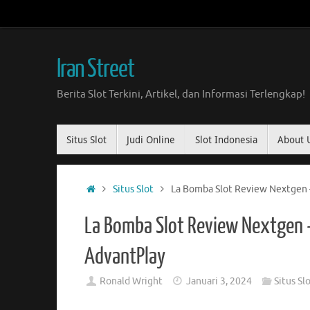
Skip
to
content
Iran Street
Berita Slot Terkini, Artikel, dan Informasi Terlengkap!
Skip
Situs Slot
Judi Online
Slot Indonesia
About 
to
content
Home
Situs Slot
La Bomba Slot Review Nextgen 
La Bomba Slot Review Nextgen 
AdvantPlay
Ronald Wright
Januari 3, 2024
Situs Sl