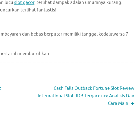
an lucu
slot gacor
, terlihat dampak adalah umumnya kurang.
ncurkan terlihat fantastis!
embayaran dan bebas berputar memiliki tanggal kedaluwarsa 7
x bertaruh membutuhkan.
t
Cash Falls Outback Fortune Slot Review
International Slot JDB Tergacor >> Analisis Dan
Cara Main