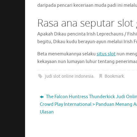
daripada pencari keceriaan muda padi ini melalui 
Rasa ana seputar slot
Apakah Dikau pencinta Irish Leprechauns / Fis
begitu, Dikau kudu berayun-ayun melalui Irish F
Beta menemukannya selaku
situs slot
nun meng
kekayaan nun lumayan luhur tentang penerimaa
judi slot online indonesia
.
Bookmark
.
The Falcon Huntress Thunderkick Judi Onli
Crowd Play International > Panduan Menang 
Ulasan