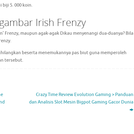
biji 5. 000 koin.
 gambar Irish Frenzy
hin’ Frenzy, maupun agak-agak Dikau menyenangi dua-duanya? Bila
renzy.
hilangkan beserta menemukannya pas biut guna memperoleh
n tersebut.
ne
Crazy Time Review Evolution Gaming > Panduan
And
dan Analisis Slot Mesin Bigpot Gaming Gacor Dunia