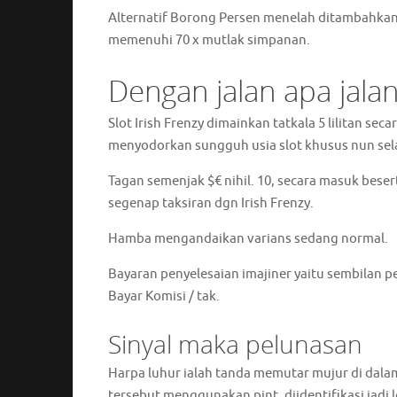
Alternatif Borong Persen menelah ditambahkan
memenuhi 70 x mutlak simpanan.
Dengan jalan apa jalan 
Slot Irish Frenzy dimainkan tatkala 5 lilitan sec
menyodorkan sungguh usia slot khusus nun sel
Tagan semenjak $€ nihil. 10, secara masuk beser
segenap taksiran dgn Irish Frenzy.
Hamba mengandaikan varians sedang normal.
Bayaran penyelesaian imajiner yaitu sembilan 
Bayar Komisi / tak.
Sinyal maka pelunasan
Harpa luhur ialah tanda memutar mujur di dalam
tersebut menggunakan pint, diidentifikasi jadi