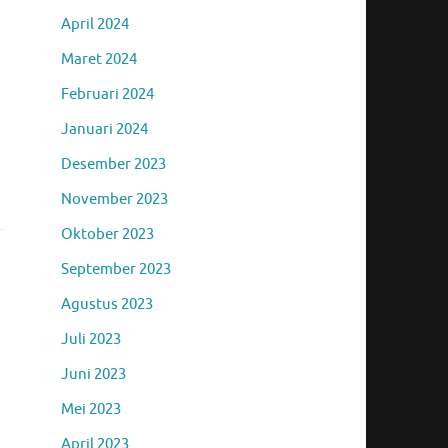
April 2024
Maret 2024
Februari 2024
Januari 2024
Desember 2023
November 2023
Oktober 2023
September 2023
Agustus 2023
Juli 2023
Juni 2023
Mei 2023
April 2023