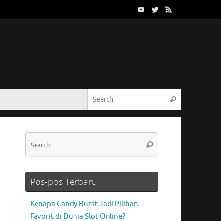
Search for:
Search
Search
Search
for:
Pos-pos Terbaru
Kenapa Candy Burst Jadi Pilihan
Favorit di Dunia Slot Online?