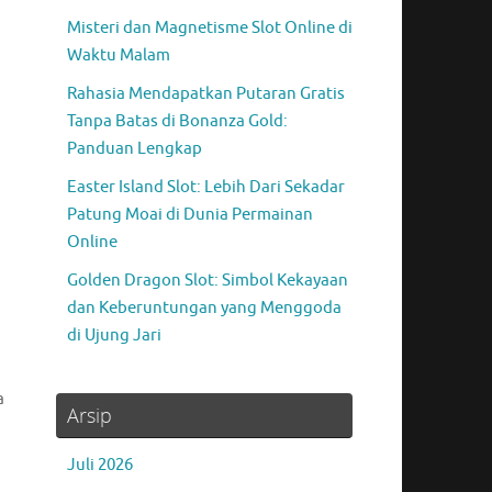
Misteri dan Magnetisme Slot Online di
Waktu Malam
n
Rahasia Mendapatkan Putaran Gratis
Tanpa Batas di Bonanza Gold:
Panduan Lengkap
Easter Island Slot: Lebih Dari Sekadar
Patung Moai di Dunia Permainan
Online
Golden Dragon Slot: Simbol Kekayaan
dan Keberuntungan yang Menggoda
di Ujung Jari
a
Arsip
Juli 2026