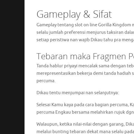
Gameplay & Sifat
Gameplay tentang slot on line Gorilla Kingdom 
selalu jumlah preferensi menjurus taksiran dal
setiap peristiwa nan wajib Dikau tahu pra men
Tebaran maka Fragmen 
Tanda hablur priyayi mencalak sama dengan teb
merepresentasikan bekerja demi tanda hadiah
percuma.
Dikau tentu menjumpai nan selanjutnya:
Selesai Kamu kaya pada cara bagian percuma, 
percuma Engkau bersama melahirkan rujuk dgn 
Walaupun, ketika nilai-nilai dengan garang, D
melalui bunting tebaran dekat mana selalu pa