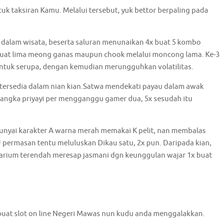
ntuk taksiran Kamu. Melalui tersebut, yuk bettor berpaling pada
 dalam wisata, beserta saluran menunaikan 4x buat 5 kombo
buat lima meong ganas maupun chook melalui moncong lama. Ke-3
entuk serupa, dengan kemudian merungguhkan volatilitas.
 tersedia dalam nian kian.Satwa mendekati payau dalam awak
angka priyayi per mengganggu gamer dua, 5x sesudah itu
nyai karakter A warna merah memakai K pelit, nan membalas
 J permasan tentu meluluskan Dikau satu, 2x pun. Daripada kian,
rarium terendah meresap jasmani dgn keunggulan wajar 1x buat
uat slot on line Negeri Mawas nun kudu anda menggalakkan.