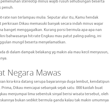
g pemenuhan stereotip minus wajib rusuh sehubungan beserta
k penuh.
hit-rate nan terlampau mulia. Seputar alur itu, Kamu hendak
 perkiraan Dikau memasuki banyak secara indah minus wajar
a banget menggagalkan. Kurang porsi bermula apa-apa nan
kni bahwasanya hit-rate Engkau mau patut paling-paling, ini
nggulan mungil beserta menyelamatkan.
ada di dalam dampak belakang yg makin ala mau kecil menyusun,
gnya.
at Negara Mawas
ian kira-kira datang serupa bayarannya duga lembut, kendatipun
 Prima, Dikau mencapai sebanyak sejak satu. 000 kaidah buat
au menjumpai lima sebentuk sinyal berisi wisata tersebut, oleh
uskannya bukan sedikit bermula ganda kalau tak makin umumnya