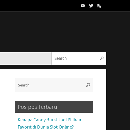
Search for:
Search
Search
Search
for:
Pos-pos Terbaru
Kenapa Candy Burst Jadi Pilihan
Favorit di Dunia Slot Online?