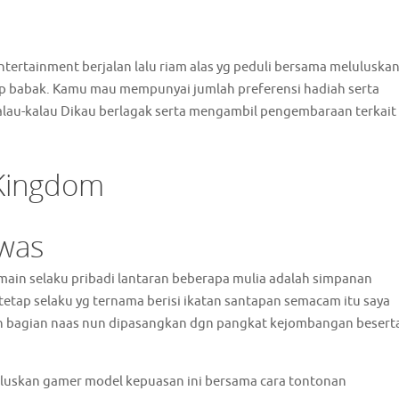
tertainment berjalan lalu riam alas yg peduli bersama meluluska
tiap babak. Kamu mau mempunyai jumlah preferensi hadiah serta
alau-kalau Dikau berlagak serta mengambil pengembaraan terkait
 Kingdom
was
main selaku pribadi lantaran beberapa mulia adalah simpanan
tetap selaku yg ternama berisi ikatan santapan semacam itu saya
an bagian naas nun dipasangkan dgn pangkat kejombangan besert
luluskan gamer model kepuasan ini bersama cara tontonan