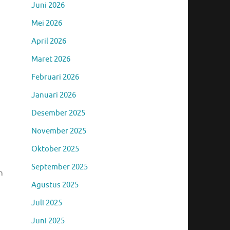
Juni 2026
Mei 2026
April 2026
Maret 2026
Februari 2026
Januari 2026
Desember 2025
November 2025
Oktober 2025
September 2025
n
Agustus 2025
Juli 2025
Juni 2025