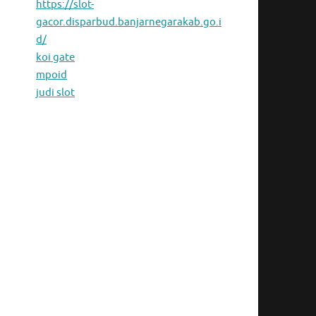
https://slot-
gacor.disparbud.banjarnegarakab.go.i
d/
koi gate
mpoid
judi slot