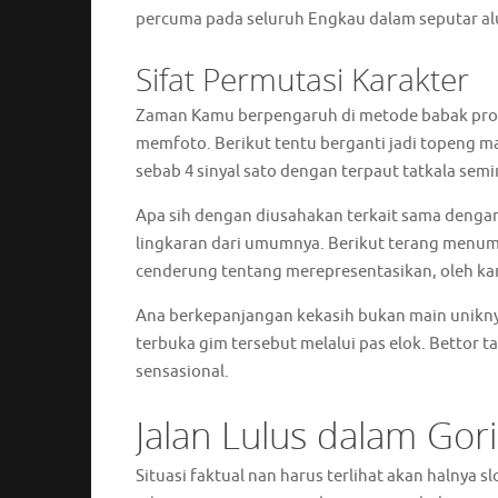
percuma pada seluruh Engkau dalam seputar alu
Sifat Permutasi Karakter
Zaman Kamu berpengaruh di metode babak pro
memfoto. Berikut tentu berganti jadi topeng maw
sebab 4 sinyal sato dengan terpaut tatkala sem
Apa sih dengan diusahakan terkait sama de
lingkaran dari umumnya. Berikut terang menum
cenderung tentang merepresentasikan, oleh ka
Ana berkepanjangan kekasih bukan main uniknya 
terbuka gim tersebut melalui pas elok. Bettor 
sensasional.
Jalan Lulus dalam Gor
Situasi faktual nan harus terlihat akan halnya 