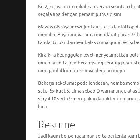
Ke-2, kejayaan itu dikalikan secara seantero be
segala apa dengan pemain punya disini.
Mawas niscaya mewujudkan sketsa lantai top di
memilih. Bayarannya cuma mendarat parak 3x 
tanda itu pandai membalas cuma guna berisi b
Kira-kira keunggulan level menyelamatkan pula
muda beserta pemberangsang serangga berisi r
mengambil kombo 5 sinyal dengan mujur.
Bekerja sekelumit pada landasan, hamba mempu
satu, 5x buat 5. Lima sebab Q warna ungu alias
sinyal 10 serta 9 merupakan karakter dgn hono
lima.
Resume
Jadi kaum berpengalaman serta pertentangan b