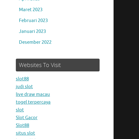
Maret 2023
Februari 2023
Januari 2023
Desember 2022
Websites To Visit
slot88
judi slot
live draw macau
togel terpercaya
slot
Slot Gacor
Slot88
situs slot