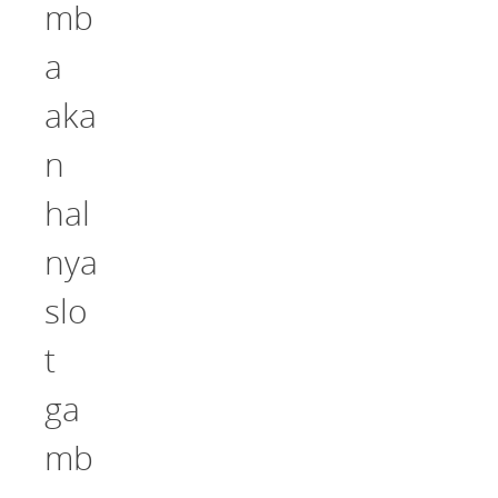
mb
a
aka
n
hal
nya
slo
t
ga
mb