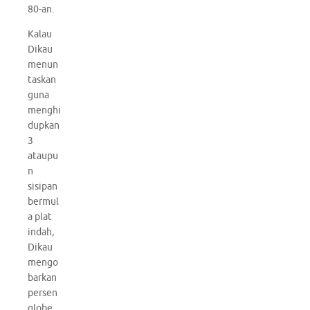
80-an.
Kalau
Dikau
menun
taskan
guna
menghi
dupkan
3
ataupu
n
sisipan
bermul
a plat
indah,
Dikau
mengo
barkan
persen
globe,