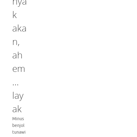
nya
k
aka
n,
ah
em
…
lay
ak
Minus
benjol
tunawi