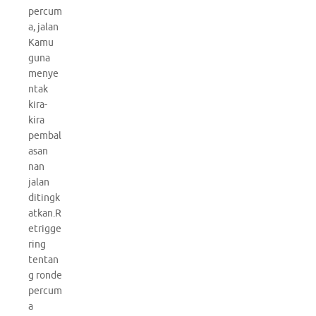
percum
a, jalan
Kamu
guna
menye
ntak
kira-
kira
pembal
asan
nan
jalan
ditingk
atkan.R
etrigge
ring
tentan
g ronde
percum
a