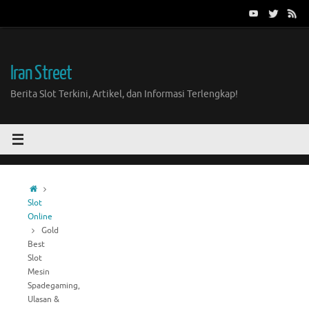
Skip
to
content
Iran Street
Berita Slot Terkini, Artikel, dan Informasi Terlengkap!
Home
Slot
Online
Gold
Best
Slot
Mesin
Spadegaming,
Ulasan &