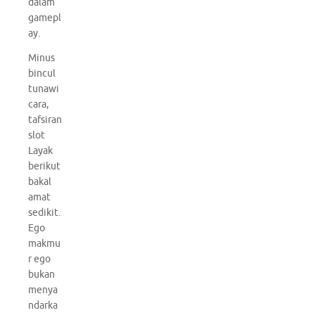
dalam
gamepl
ay.
Minus
bincul
tunawi
cara,
tafsiran
slot
Layak
berikut
bakal
amat
sedikit.
Ego
makmu
r ego
bukan
menya
ndarka