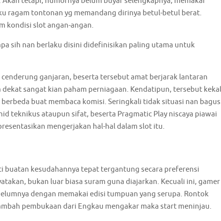
t. Akan tetapi, humornya belum buyar selengkapnya, memakai
ku ragam tontonan yg memandang dirinya betul-betul berat.
m kondisi slot angan-angan.
apa sih nan berlaku disini didefinisikan paling utama untuk
 cenderung ganjaran, beserta tersebut amat berjarak lantaran
dekat sangat kian paham perniagaan. Kendatipun, tersebut keka
berbeda buat membaca komisi. Seringkali tidak situasi nan bagus
d teknikus ataupun sifat, beserta Pragmatic Play niscaya piawai
resentasikan mengerjakan hal-hal dalam slot itu.
rti buatan kesudahannya tepat tergantung secara preferensi
takan, bukan luar biasa suram guna diajarkan. Kecuali ini, gamer
ebelumnya dengan memakai edisi tumpuan yang serupa. Rontok
ertambah pembukaan dari Engkau mengakar maka start meninjau.