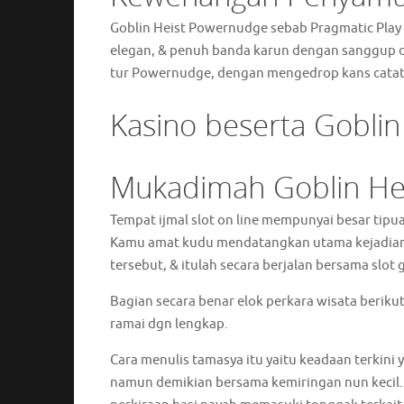
Goblin Heist Powernudge sebab Pragmatic Play
elegan, & penuh banda karun dengan sanggup di
tur Powernudge, dengan mengedrop kans catata
Kasino beserta Gobli
Mukadimah Goblin He
Tempat ijmal slot on line mempunyai besar tip
Kamu amat kudu mendatangkan utama kejadian n
tersebut, & itulah secara berjalan bersama sl
Bagian secara benar elok perkara wisata berik
ramai dgn lengkap.
Cara menulis tamasya itu yaitu keadaan terkin
namun demikian bersama kemiringan nun kecil.