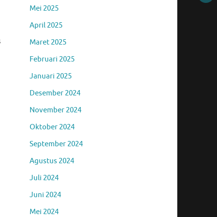
Mei 2025
April 2025
s
Maret 2025
Februari 2025
Januari 2025
Desember 2024
November 2024
Oktober 2024
September 2024
Agustus 2024
Juli 2024
Juni 2024
Mei 2024