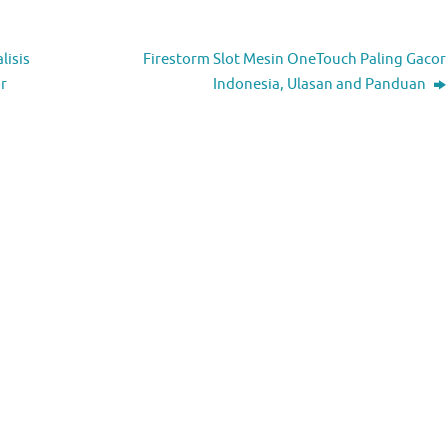
lisis
Firestorm Slot Mesin OneTouch Paling Gacor
r
Indonesia, Ulasan and Panduan