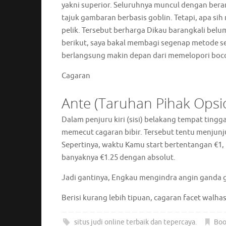
yakni superior. Seluruhnya muncul dengan be
tajuk gambaran berbasis goblin. Tetapi, apa sih 
pelik. Tersebut berharga Dikau barangkali bel
berikut, saya bakal membagi segenap metode se
berlangsung makin depan dari memelopori boc
Cagaran
Ante (Taruhan Pihak Opsi
Dalam penjuru kiri (sisi) belakang tempat tingg
memecut cagaran bibir. Tersebut tentu menju
Sepertinya, waktu Kamu start bertentangan €1,
banyaknya €1.25 dengan absolut.
Jadi gantinya, Engkau mengindra angin ganda
Berisi kurang lebih tipuan, cagaran facet wal
situs judi online terbaik dan tepercaya
.
Boo