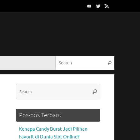
Search for:
Search
Search
Search
for:
Pos-pos Terbaru
Kenapa Candy Burst Jadi Pilihan
Favorit di Dunia Slot Online?