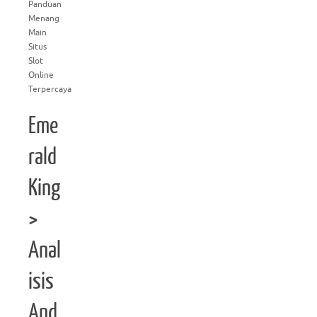
Panduan
Menang
Main
Situs
Slot
Online
Terpercaya
Eme
rald
King
>
Anal
isis
And