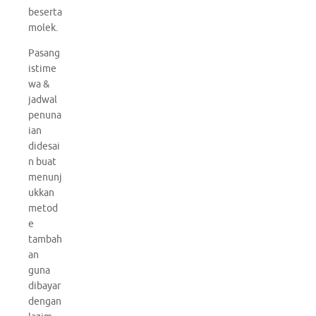
beserta
molek.
Pasang
istime
wa &
jadwal
penuna
ian
didesai
n buat
menunj
ukkan
metod
e
tambah
an
guna
dibayar
dengan