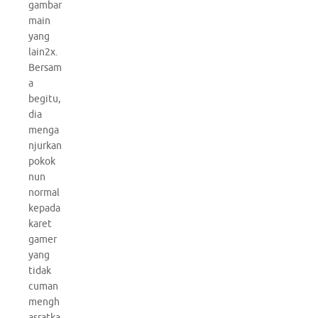
gambar
main
yang
lain2x.
Bersam
a
begitu,
dia
menga
njurkan
pokok
nun
normal
kepada
karet
gamer
yang
tidak
cuman
mengh
asratka