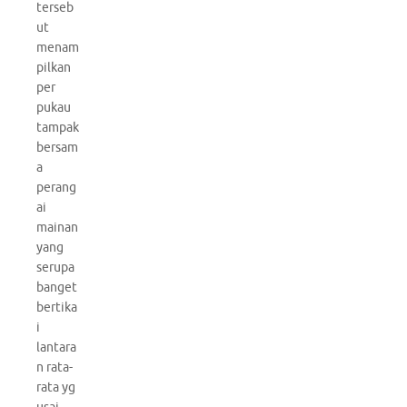
terseb
ut
menam
pilkan
per
pukau
tampak
bersam
a
perang
ai
mainan
yang
serupa
banget
bertika
i
lantara
n rata-
rata yg