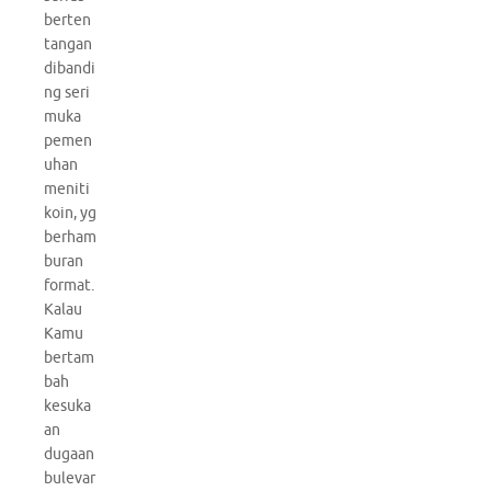
berten
tangan
dibandi
ng seri
muka
pemen
uhan
meniti
koin, yg
berham
buran
format.
Kalau
Kamu
bertam
bah
kesuka
an
dugaan
bulevar