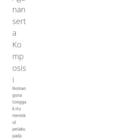
nan
sert
a
Ko
mp
osis
i
Roman
guna
tongga
k itu
memik
ul
pelaku
pada