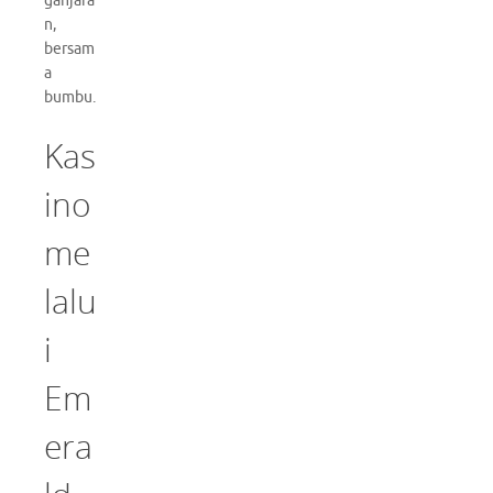
ganjara
n,
bersam
a
bumbu.
Kas
ino
me
lalu
i
Em
era