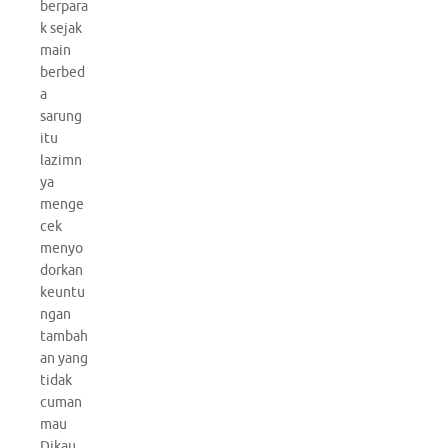
berpara
k sejak
main
berbed
a
sarung
itu
lazimn
ya
menge
cek
menyo
dorkan
keuntu
ngan
tambah
an yang
tidak
cuman
mau
Dikau