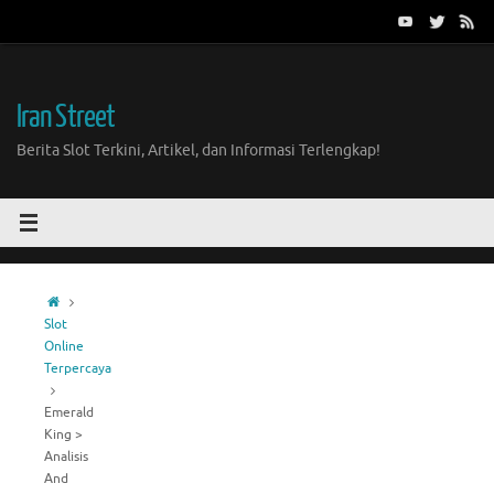
Skip
to
content
Iran Street
Berita Slot Terkini, Artikel, dan Informasi Terlengkap!
Home
Slot
Online
Terpercaya
Emerald
King >
Analisis
And