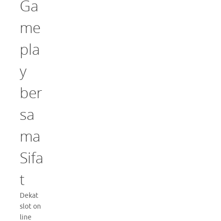
Ga
me
pla
y
ber
sa
ma
Sifa
t
Dekat
slot on
line