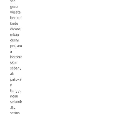
san
guna
wisata
berikut
kudu
dicantu
mkan
disini
pertam
a
bertera
skan
sebany
ak
patoka
n
tanggu
ngan
seluruh
.Itu
serius