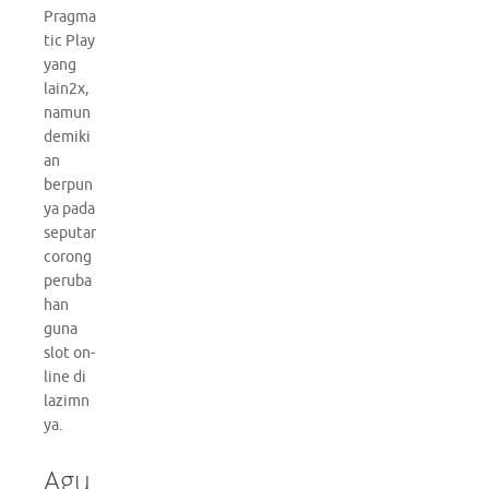
Pragma
tic Play
yang
lain2x,
namun
demiki
an
berpun
ya pada
seputar
corong
peruba
han
guna
slot on-
line di
lazimn
ya.
Agu