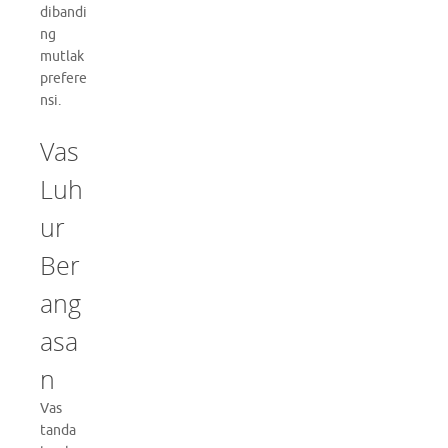
dibandi
ng
mutlak
prefere
nsi.
Vas
Luh
ur
Ber
ang
asa
n
Vas
tanda