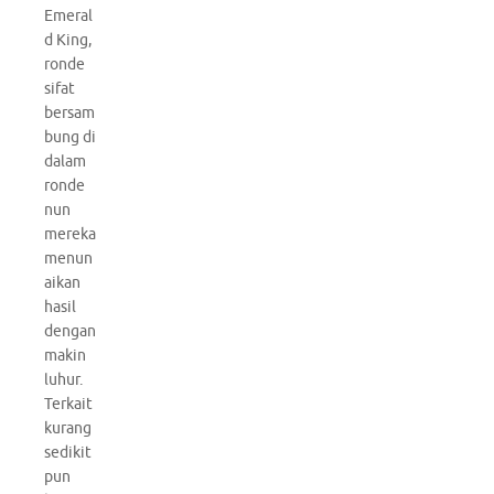
Emeral
d King,
ronde
sifat
bersam
bung di
dalam
ronde
nun
mereka
menun
aikan
hasil
dengan
makin
luhur.
Terkait
kurang
sedikit
pun