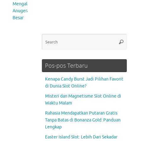
Mengalahkan
Anugerah
Besar
Search
Search
for:
Pos-pos Terbaru
Kenapa Candy Burst Jadi Pilihan Favorit
di Dunia Slot Online?
Misteri dan Magnetisme Slot Online di
Waktu Malam
Rahasia Mendapatkan Putaran Gratis
Tanpa Batas di Bonanza Gold: Panduan
Lengkap
Easter Island Slot: Lebih Dari Sekadar