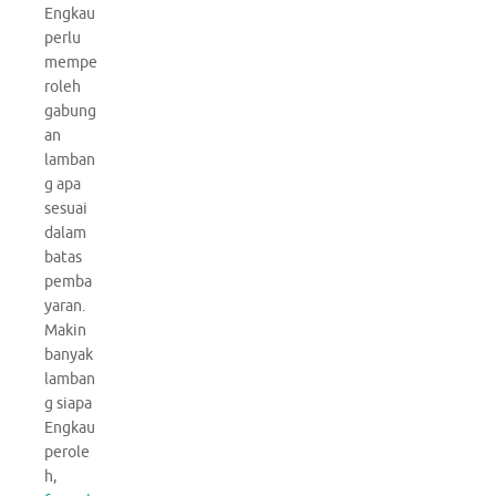
Engkau
perlu
mempe
roleh
gabung
an
lamban
g apa
sesuai
dalam
batas
pemba
yaran.
Makin
banyak
lamban
g siapa
Engkau
perole
h,