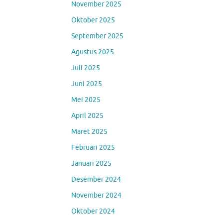
November 2025
Oktober 2025
September 2025
Agustus 2025
Juli 2025
Juni 2025
Mei 2025
April 2025
Maret 2025
Februari 2025
Januari 2025
Desember 2024
November 2024
Oktober 2024