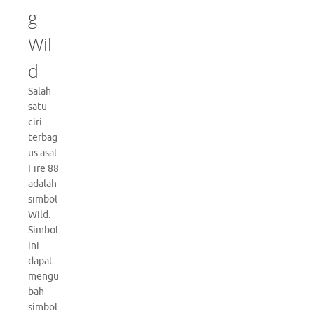
g
Wil
d
Salah
satu
ciri
terbag
us asal
Fire 88
adalah
simbol
Wild.
Simbol
ini
dapat
mengu
bah
simbol