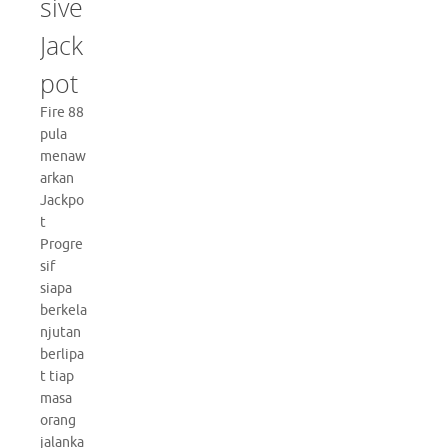
sive
Jack
pot
Fire 88
pula
menaw
arkan
Jackpo
t
Progre
sif
siapa
berkela
njutan
berlipa
t tiap
masa
orang
jalanka