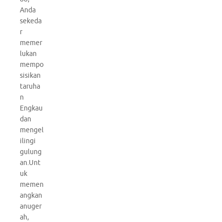
Anda
sekeda
r
memer
lukan
mempo
sisikan
taruha
n
Engkau
dan
mengel
ilingi
gulung
an.Unt
uk
memen
angkan
anuger
ah,