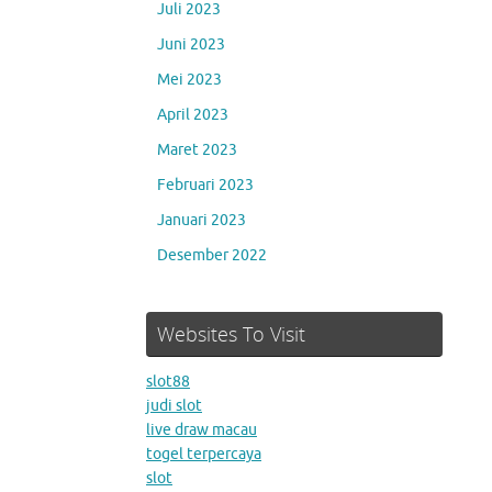
Juli 2023
Juni 2023
Mei 2023
April 2023
Maret 2023
Februari 2023
Januari 2023
Desember 2022
Websites To Visit
slot88
judi slot
live draw macau
togel terpercaya
slot