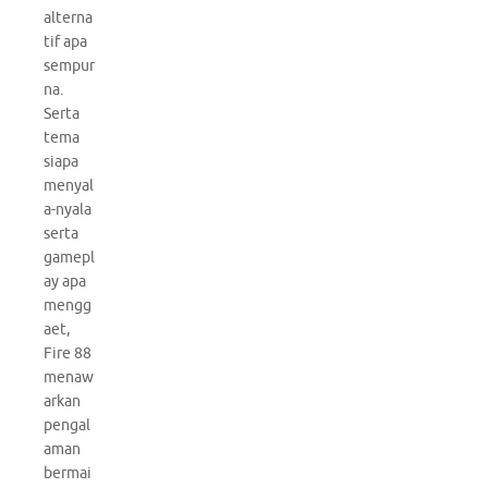
alterna
tif apa
sempur
na.
Serta
tema
siapa
menyal
a-nyala
serta
gamepl
ay apa
mengg
aet,
Fire 88
menaw
arkan
pengal
aman
bermai