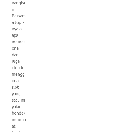
nangka
n.
Bersam
a topik
nyala
apa
memes
ona
dan
juga
ciri-ciri
mengg
oda,
slot
yang
satu ini
yakin
hendak
membu
at