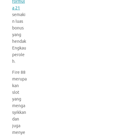
formul
a 21
semaki
n luas
bonus
yang
hendak
Engkau
perole
h.
Fire 88
merupa
kan
slot
yang
menga
syikkan
dan
juga
menye