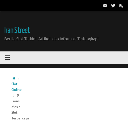
Skip
to
content
Iran Street
Berita Slot Terkini, Artikel, dan Informasi Terlengkap!
Home
Slot
Online
9
Lions
Mesin
Slot
Terpercaya
–