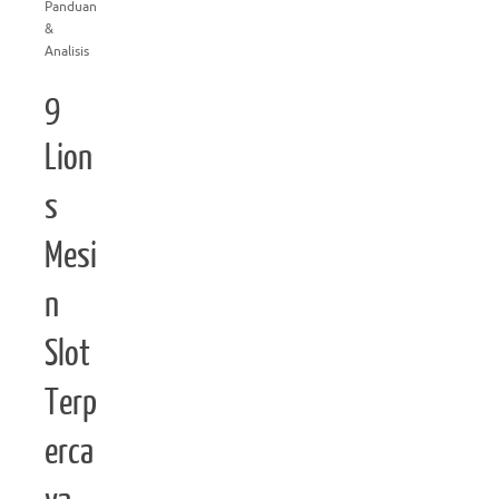
Panduan
&
Analisis
9
Lion
s
Mesi
n
Slot
Terp
erca