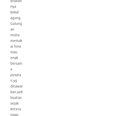
kisaran
nya
kekal
agung.
Gulung
an
mulia
memak
ai hina
mau
enak
bersam
a
pusara
n yg
ditawar
kan jadi
buatan
sejak
ketera
ngan