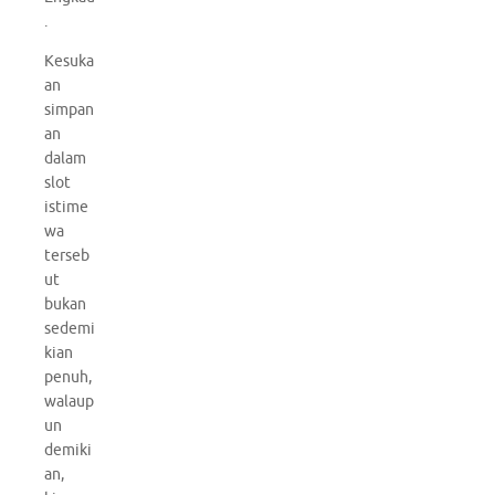
.
Kesuka
an
simpan
an
dalam
slot
istime
wa
terseb
ut
bukan
sedemi
kian
penuh,
walaup
un
demiki
an,