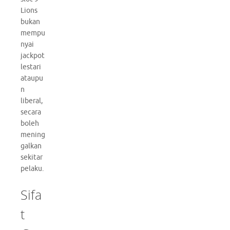
Lions
bukan
mempu
nyai
jackpot
lestari
ataupu
n
liberal,
secara
boleh
mening
galkan
sekitar
pelaku.
Sifa
t