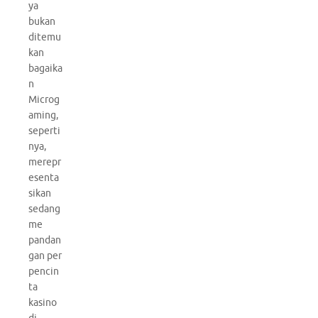
ya
bukan
ditemu
kan
bagaika
n
Microg
aming,
seperti
nya,
merepr
esenta
sikan
sedang
me
pandan
gan per
pencin
ta
kasino