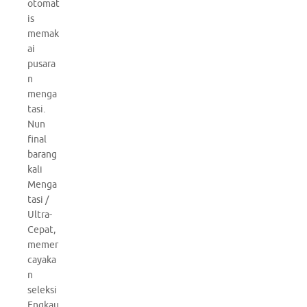
otomat
is
memak
ai
pusara
n
menga
tasi.
Nun
final
barang
kali
Menga
tasi /
Ultra-
Cepat,
memer
cayaka
n
seleksi
Engkau