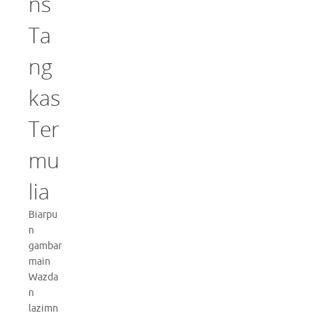
ns
Ta
ng
kas
Ter
mu
lia
Biarpu
n
gambar
main
Wazda
n
lazimn