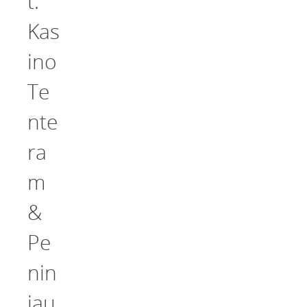
t:
Kas
ino
Te
nte
ra
m
&
Pe
nin
jau