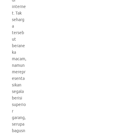
di
interne
t. Tak
seharg
a
terseb
ut
berane
ka
macam,
namun
merepr
esenta
sikan
segala
berisi
superio
r
garang,
serupa
bagusn