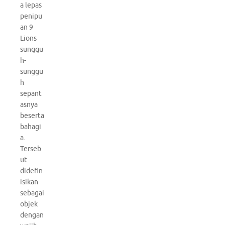
a lepas
penipu
an 9
Lions
sunggu
h-
sunggu
h
sepant
asnya
beserta
bahagi
a.
Terseb
ut
didefin
isikan
sebagai
objek
dengan