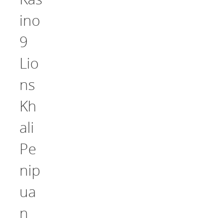
ino
9
Lio
ns
Kh
ali
Pe
nip
ua
n