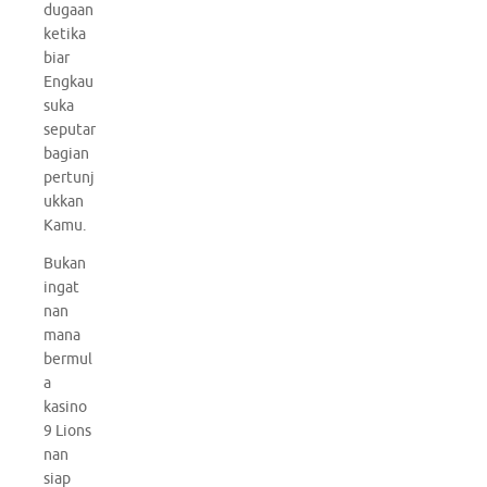
dugaan
ketika
biar
Engkau
suka
seputar
bagian
pertunj
ukkan
Kamu.
Bukan
ingat
nan
mana
bermul
a
kasino
9 Lions
nan
siap