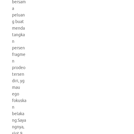
bersam
a
peluan
g buat
menda
tangka
n
persen
fragme
n
prodeo
tersen
diri, yg
mau
ego
fokuska
n
belaka
ng.Saya
ngnya,
slot 9