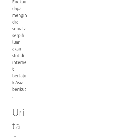
Engkau
dapat
mengin
dra
semata
serpih
luar
akan
slot di
interne
t
bertaju
k Asia
berikut
.
Uri
ta