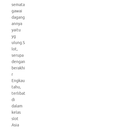
semata
gawai
dagang
annya
yaitu
yg
ulung.S
lot,
serupa
dengan
berakhi
r
Engkau
tahu,
terlibat
di
dalam
kelas
slot
Asia