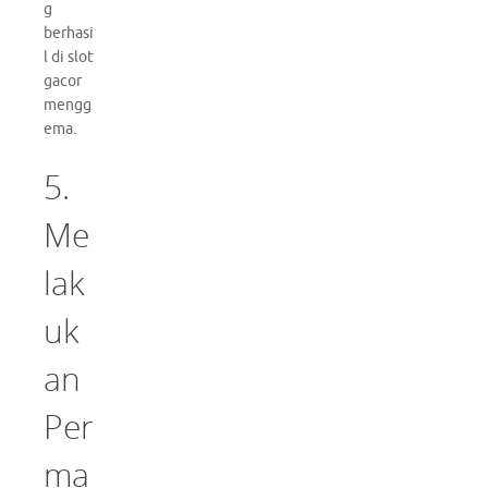
g
berhasi
l di slot
gacor
mengg
ema.
5.
Me
lak
uk
an
Per
ma