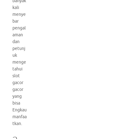
banyak
kali
menye
bar
pengal
aman
dan
petunj
uk
menge
tahui
slot
gacor
gacor
yang
bisa
Engkau
manfaa
tkan.