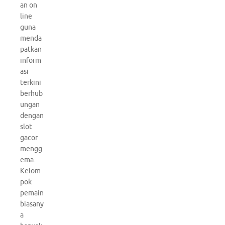
an on
line
guna
menda
patkan
inform
asi
terkini
berhub
ungan
dengan
slot
gacor
mengg
ema.
Kelom
pok
pemain
biasany
a