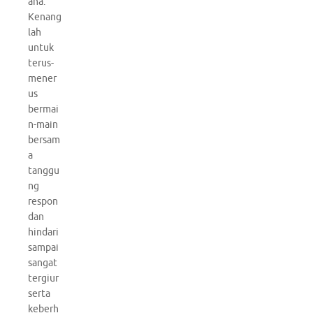
ana.
Kenang
lah
untuk
terus-
mener
us
bermai
n-main
bersam
a
tanggu
ng
respon
dan
hindari
sampai
sangat
tergiur
serta
keberh