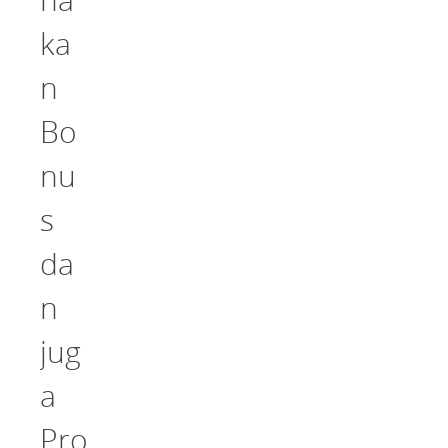
ka
n
Bo
nu
s
da
n
jug
a
Pro