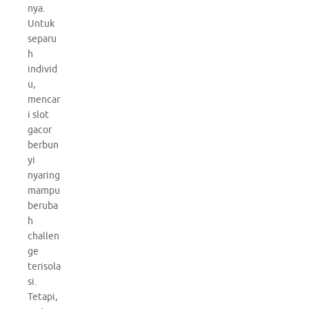
nya.
Untuk
separu
h
individ
u,
mencar
i slot
gacor
berbun
yi
nyaring
mampu
beruba
h
challen
ge
terisola
si.
Tetapi,