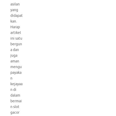
asilan
yang
didapat
kan.
Harap
artikel
ini satu
bergun
a dan
juga
aman
mengu
payaka
n
kejayaa
n di
dalam
bermai
n slot
gacor