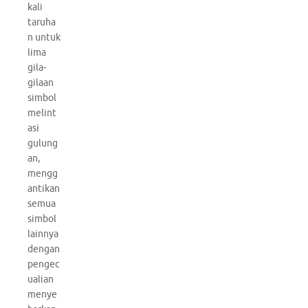
kali
taruha
n untuk
lima
gila-
gilaan
simbol
melint
asi
gulung
an,
mengg
antikan
semua
simbol
lainnya
dengan
pengec
ualian
menye