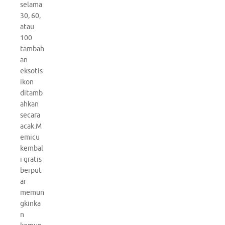
selama
30, 60,
atau
100
tambah
an
eksotis
ikon
ditamb
ahkan
secara
acak.M
emicu
kembal
i gratis
berput
ar
memun
gkinka
n