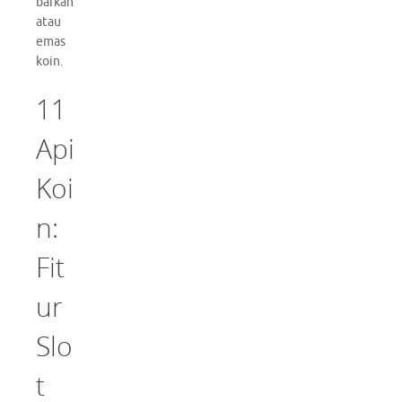
barkan
atau
emas
koin.
11
Api
Koi
n:
Fit
ur
Slo
t