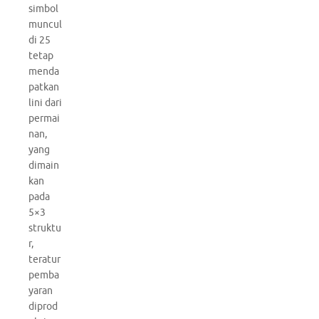
simbol
muncul
di 25
tetap
menda
patkan
lini dari
permai
nan,
yang
dimain
kan
pada
5×3
struktu
r,
teratur
pemba
yaran
diprod