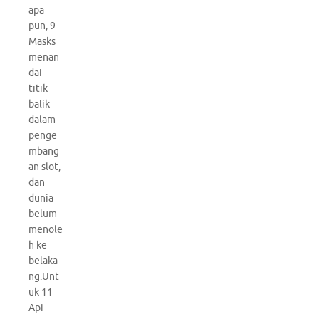
apa
pun, 9
Masks
menan
dai
titik
balik
dalam
penge
mbang
an slot,
dan
dunia
belum
menole
h ke
belaka
ng.Unt
uk 11
Api