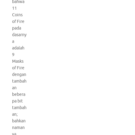
bahwa
11
Coins
of Fire
pada
dasarny
a
adalah
9
Masks
of Fire
dengan
tambah
an
bebera
pa bit
tambah
an;
bahkan
naman
ya