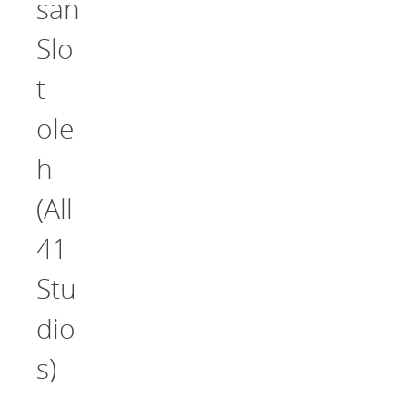
san
Slo
t
ole
h
(All
41
Stu
dio
s)