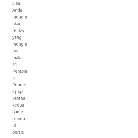
Jika
Anda
menem
ukan
relik-y
yang
menghi
bur,
maka
11
Perapia
n
Pennie
s juga
karena
kedua
game
terseb
ut
persis