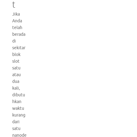
t
Jika
Anda
telah
berada
di
sekitar
blok
slot
satu
atau
dua
kali,
dibutu
hkan
waktu
kurang
dari
satu
nanode