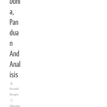
Duni
a,
Pan
dua
n
And
Anal
isis
Ronald
Wright
Oktober