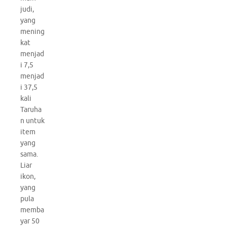
judi,
yang
mening
kat
menjad
i 7,5
menjad
i 37,5
kali
Taruha
n untuk
item
yang
sama.
Liar
ikon,
yang
pula
memba
yar 50