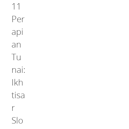
11
Per
api
an
Tu
nai:
Ikh
tisa
r
Slo