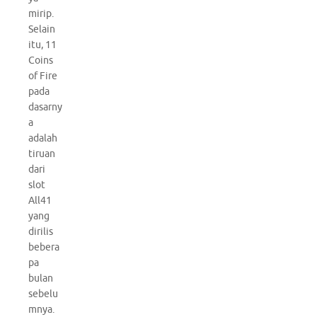
mirip.
Selain
itu, 11
Coins
of Fire
pada
dasarny
a
adalah
tiruan
dari
slot
All41
yang
dirilis
bebera
pa
bulan
sebelu
mnya.