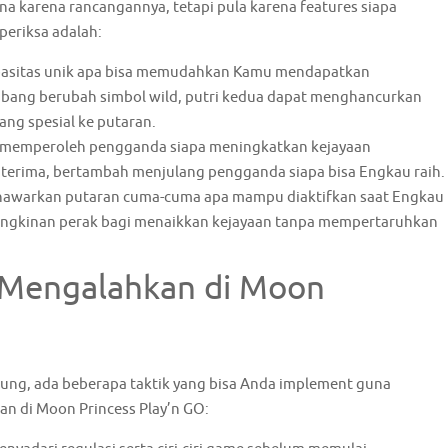
a karena rancangannya, tetapi pula karena features siapa
iperiksa adalah:
kapasitas unik apa bisa memudahkan Kamu mendapatkan
ambang berubah simbol wild, putri kedua dapat menghancurkan
ang spesial ke putaran.
at memperoleh pengganda siapa meningkatkan kejayaan
erima, bertambah menjulang pengganda siapa bisa Engkau raih.
menawarkan putaran cuma-cuma apa mampu diaktifkan saat Engkau
emungkinan perak bagi menaikkan kejayaan tanpa mempertaruhkan
i Mengalahkan di Moon
ung, ada beberapa taktik yang bisa Anda implement guna
n di Moon Princess Play’n GO: