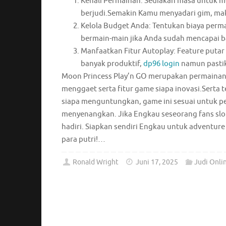
Kenali Permainan: Sediakan masa untuk me
berjudi.Semakin Kamu menyadari gim, mak
Kelola Budget Anda: Tentukan biaya perma
bermain-main jika Anda sudah mencapai ba
Manfaatkan Fitur Autoplay: Feature put
banyak produktif,
dp96 login
namun pastik
Moon Princess Play’n GO merupakan permainan 
menggaet serta fitur game siapa inovasi.Serta
siapa menguntungkan, game ini sesuai untuk pe
menyenangkan. Jika Engkau seseorang fans slot
hadiri. Siapkan sendiri Engkau untuk adventure
para putri!…
Ronald Wright
Juni 17, 2025
Judi Onli