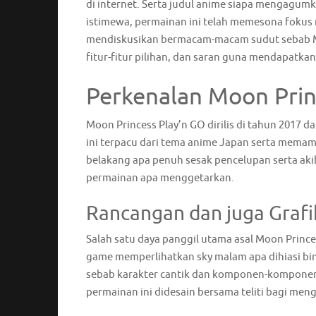
di internet. Serta judul anime siapa mengagum
istimewa, permainan ini telah memesona fokus m
mendiskusikan bermacam-macam sudut sebab Mo
fitur-fitur pilihan, dan saran guna mendapatkan
Perkenalan Moon Prin
Moon Princess Play’n GO dirilis di tahun 2017 
ini terpacu dari tema anime Japan serta memam
belakang apa penuh sesak pencelupan serta aki
permainan apa menggetarkan.
Rancangan dan juga Graf
Salah satu daya panggil utama asal Moon Princ
game memperlihatkan sky malam apa dihiasi bint
sebab karakter cantik dan komponen-komponen 
permainan ini didesain bersama teliti bagi meng