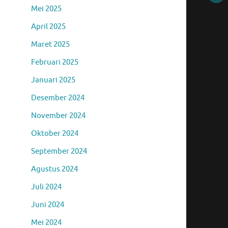
Mei 2025
April 2025
Maret 2025
Februari 2025
Januari 2025
Desember 2024
November 2024
Oktober 2024
September 2024
Agustus 2024
Juli 2024
Juni 2024
Mei 2024