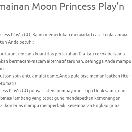
mainan Moon Princess Play’n
cess Play’n GO, Kamu memerlukan menyadari cara kegiatannya.
utuh Anda patuhi:
putaran, rencana kuantitas pertaruhan Engkau cocok bersama
akan bermacam-macam alternatif taruhan, sehingga Anda mampu
au.
 button spin untuk mulai game.Anda pula bisa memanfaatkan fitur
otomatis.
ss Play’n GO punya sistem pembayaran siapa tidak sama, dan
inasi lambang yang tepat guna mendapatkan kemenangan.
 juga ikon buas mampu memperbaiki kesempatan Engkau guna