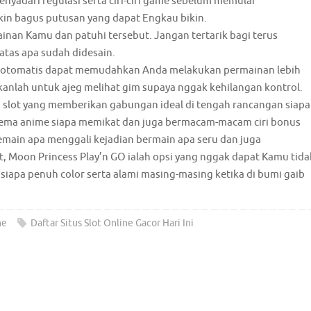
nyadari regulasi serta ciri-ciri game sebelum memulai
in bagus putusan yang dapat Engkau bikin.
inan Kamu dan patuhi tersebut. Jangan tertarik bagi terus
tas apa sudah didesain.
ar otomatis dapat memudahkan Anda melakukan permainan lebih
anlah untuk ajeg melihat gim supaya nggak kehilangan kontrol.
slot yang memberikan gabungan ideal di tengah rancangan siapa
 tema anime siapa memikat dan juga bermacam-macam ciri bonus
main apa menggali kejadian bermain apa seru dan juga
, Moon Princess Play’n GO ialah opsi yang nggak dapat Kamu tida
 siapa penuh color serta alami masing-masing ketika di bumi gaib
ne
Daftar Situs Slot Online Gacor Hari Ini