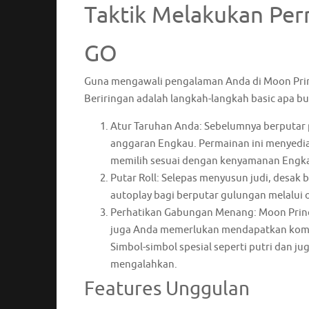
Taktik Melakukan Per
GO
Guna mengawali pengalaman Anda di Moon Prin
Beriringan adalah langkah-langkah basic apa b
Atur Taruhan Anda: Sebelumnya berputar 
anggaran Engkau. Permainan ini menyedi
memilih sesuai dengan kenyamanan Engk
Putar Roll: Selepas menyusun judi, desak
autoplay bagi berputar gulungan melalui 
Perhatikan Gabungan Menang: Moon Prince
juga Anda memerlukan mendapatkan komb
Simbol-simbol spesial seperti putri dan
mengalahkan.
Features Unggulan