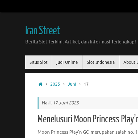
Skip
to
content
Iran Street
Berita Slot Terkini, Artikel, dan Informasi Terlengkap!
Skip
Situs Slot
Judi Online
Slot Indonesia
About 
to
content
Home
2025
Juni
17
Hari:
17 Juni 2025
Menelusuri Moon Princess Play’
Moon Princess Play’n GO merupakan salah no. 1 