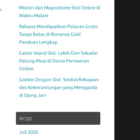
Misteri dan Magnetisme Slot Online di
n
Waktu Malam
Rahasia Mendapatkan Putaran Gratis
Tanpa Batas di Bonanza Gold:
Panduan Lengkap
Easter Island Slot: Lebih Dari Sekadar
Patung Moai di Dunia Permainan
Online
Golden Dragon Slot: Simbol Kekayaan
dan Keberuntungan yang Menggoda
di Ujung Jari
Arsip
Juli 2026